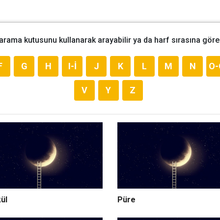
 arama kutusunu kullanarak arayabilir ya da harf sırasına göre 
F
G
H
I-İ
J
K
L
M
N
O-
V
Y
Z
ül
Püre