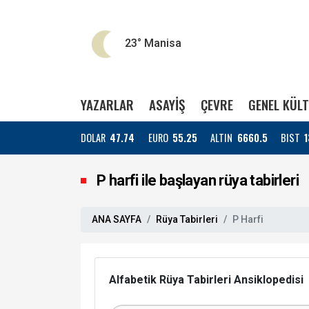
23°
Manisa
YAZARLAR
ASAYİŞ
ÇEVRE
GENEL KÜL
DOLAR
47.74
EURO
55.25
ALTIN
6660.5
BIST
1
P harfi ile başlayan rüya tabirleri
ANA SAYFA
Rüya Tabirleri
P Harfi
Alfabetik Rüya Tabirleri Ansiklopedisi