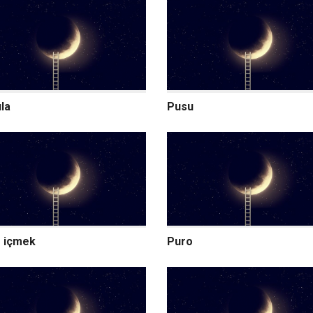
la
Pusu
 içmek
Puro