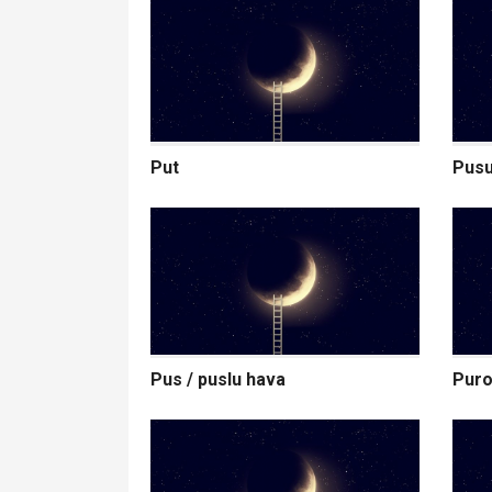
Put
Pusu
Pus / puslu hava
Puro