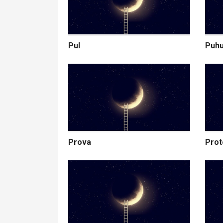
Pul
Puhu
Prova
Prot