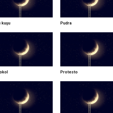
 kuşu
Pudra
okol
Protesto