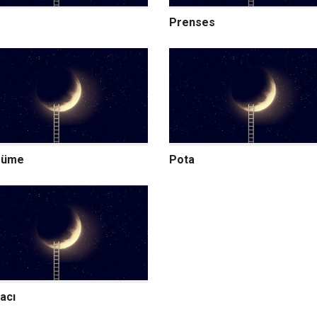
Prenses
süme
Pota
acı