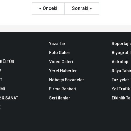
« Önceki
Sonraki »
Yazarlar
Röportajl
Foto Galeri
Biyografil
 KÜLTÜR
Video Galeri
Astroloji
M
Yerel Haberler
Rüya Tabir
ET
Nöbetçi Eczaneler
Taziyeler
Mİ
Firma Rehberi
Yol Trafi
R & SANAT
Seri İlanlar
Etkinlik T
K