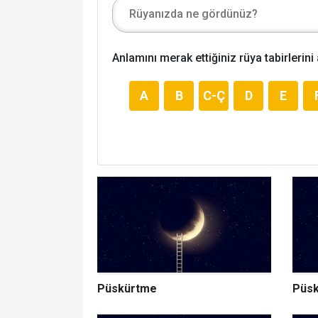
Anlamını merak ettiğiniz rüya tabirlerini
A
B
C-Ç
D
E
Püskürtme
Püsk