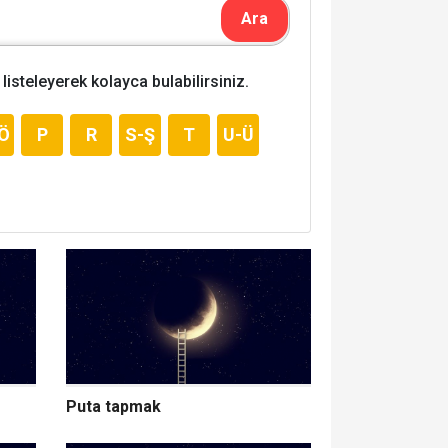
listeleyerek kolayca bulabilirsiniz.
Ö
P
R
S-Ş
T
U-Ü
Puta tapmak