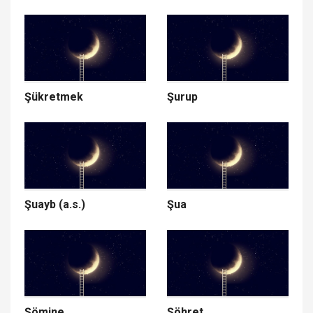
Şükretmek
Şurup
Şuayb (a.s.)
Şua
Şömine
Şöhret