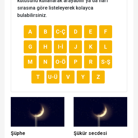
kutusunu kullanarak arayabilir ya da harf
sırasına göre listeleyerek kolayca
bulabilirsiniz.
A
B
C-Ç
D
E
F
G
H
I-İ
J
K
L
M
N
O-Ö
P
R
S-Ş
T
U-Ü
V
Y
Z
Şüphe
Şükür secdesi