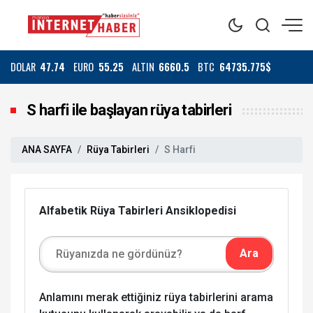
DOLAR
47.74
EURO
55.25
ALTIN
6660.5
BTC
64735.775$
S harfi ile başlayan rüya tabirleri
ANA SAYFA
Rüya Tabirleri
S Harfi
Alfabetik Rüya Tabirleri Ansiklopedisi
Anlamını merak ettiğiniz rüya tabirlerini arama