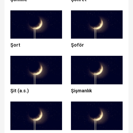
Şort
Şoför
Şit (a.s.)
Şişmanlık