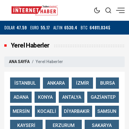
DOLAR
47.59
EURO
55.17
ALTIN
6530.4
BTC
64811.034$
Yerel Haberler
ANA SAYFA
Yerel Haberler
İSTANBUL
ANKARA
İZMİR
BURSA
ADANA
KONYA
ANTALYA
GAZİANTEP
MERSİN
KOCAELİ
DİYARBAKIR
SAMSUN
KAYSERİ
ERZURUM
SAKARYA