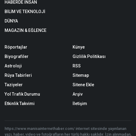
HABERDE İNSAN
BİLİM VE TEKNOLOJİ
DÜNYA
MAGAZİN & EĞLENCE
Röportajlar
Künye
Biyografiler
Gizlilik Politikası
Astroloji
RSS
Rüya Tabirleri
Sitemap
Taziyeler
Sitene Ekle
Yol Trafik Durumu
Arşiv
Etkinlik Takvimi
İletişim
https://www.manisainternethaber.com/ internet sitesinde yayınlanan
yazı, haber, video ve fotoğrafların her türlü hakkı saklıdır. İzin alınmadan,