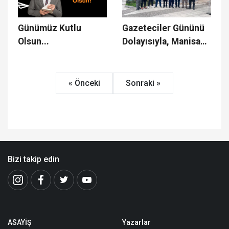
Günümüz Kutlu
Gazeteciler Gününü
Olsun...
Dolayısıyla, Manisa
Gazeteciler
Cemiyeti'ne Yoğun
Ziyaretler
« Önceki
Sonraki »
Bizi takip edin
ASAYİŞ
Yazarlar