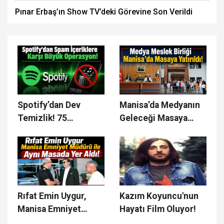
Pınar Erbaş’ın Show TV’deki Görevine Son Verildi
Spotify’dan Dev
Manisa’da Medyanın
Temizlik! 75
Geleceği Masaya
Milyondan Fazla
Yatırıldı
Spam Parça
Platformdan
Kaldırıldı!
Rıfat Emin Uygur,
Kazım Koyuncu'nun
Manisa Emniyet
Hayatı Film Oluyor!
Müdürü ile Aynı