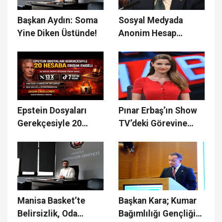
Başkan Aydın: Soma
Sosyal Medyada
Yine Diken Üstünde!
Anonim Hesap
Dönemi Sona Eriyor
Epstein Dosyaları
Pınar Erbaş’ın Show
Gerekçesiyle 20
TV’deki Görevine
Hesaba Erişim Engeli
Son Verildi
Manisa Basket’te
Başkan Kara; Kumar
Belirsizlik, Oda
Bağımlılığı Gençliği