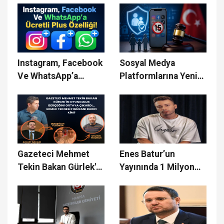
Masada Yer Aldı!
Instagram, Facebook
Sosyal Medya
Ve WhatsApp’a
Platformlarına Yeni
Ücretli Plus Özelliği!
Yükümlülükler
Geliyor
Gazeteci Mehmet
Enes Batur’un
Tekin Bakan Gürlek'in
Yayınında 1 Milyon
Oyunculuk Gerçeğini
TL Bağış Gündem
Ortaya Çıkardı...
Oldu!
Ekmek Teknesi
Figüranı Bakın Kim?