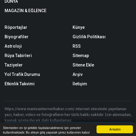
DÜNYA
MAGAZİN & EĞLENCE
Röportajlar
Künye
Biyografiler
Gizlilik Politikası
Astroloji
RSS
Rüya Tabirleri
Sitemap
Taziyeler
Sitene Ekle
Yol Trafik Durumu
Arşiv
Etkinlik Takvimi
İletişim
https://www.manisainternethaber.com/ internet sitesinde yayınlanan
yazı, haber, video ve fotoğrafların her türlü hakkı saklıdır. İzin alınmadan,
kaynak gösterilerek dahi kullanılamaz.
Copyright © 2026 Manisa İnternet Haber 2025 - Tüm hakları saklıdır. |
Sitemizden en iyi şekilde faydalanabilmeniz için çerezler
Anladım
Yazılım:
Onemsoft Haber Yazılımı
kullanılmaktadır. Bu siteye giriş yaparak çerez kullanımını kabul
Anasayfa
Yazarlar
Haber Ara
İhbar Hattı
Menu