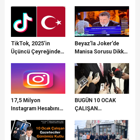
Seçimlerinde Siyasi
Tehdit Ediyor!
Tartışma!
TikTok, 2025’in
Beyaz’la Joker’de
Üçüncü Çeyreğinde
Manisa Sorusu Dikkat
Türkiye’de 3,8 Milyon
Çekti
Videoyu Yayından
Kaldırdı
17,5 Milyon
BUGÜN 10 OCAK
Instagram Hesabının
ÇALIŞAN
Verileri Sızdırıldı
GAZETECİLER GÜNÜ