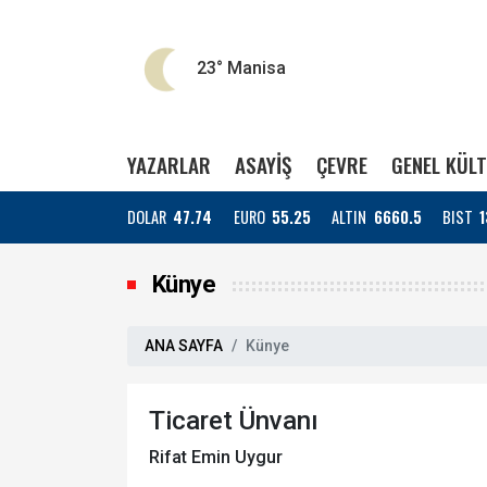
23°
Manisa
YAZARLAR
ASAYİŞ
ÇEVRE
GENEL KÜL
DOLAR
47.74
EURO
55.25
ALTIN
6660.5
BIST
1
Künye
ANA SAYFA
Künye
Ticaret Ünvanı
Rifat Emin Uygur