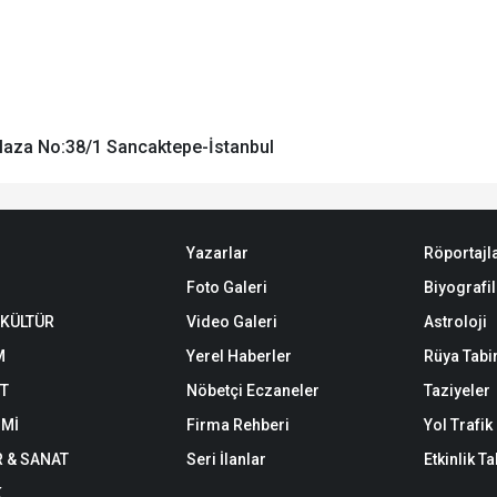
Plaza No:38/1 Sancaktepe-İstanbul
Yazarlar
Röportajl
Foto Galeri
Biyografil
 KÜLTÜR
Video Galeri
Astroloji
M
Yerel Haberler
Rüya Tabir
ET
Nöbetçi Eczaneler
Taziyeler
Mİ
Firma Rehberi
Yol Trafi
R & SANAT
Seri İlanlar
Etkinlik T
K