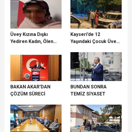
Üvey Kızına Dışkı
Kayseri’de 12
Yediren Kadın, Ölen
Yaşındaki Çocuk Üvey
Üvey Oğlu Davasında
Babasını Bıçaklayarak
Yeniden Yargılanacak
Öldürdü
BAKAN AKAR'DAN
BUNDAN SONRA
ÇÖZÜM SÜRECİ
TEMİZ SİYASET