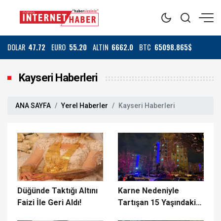
DOLAR
47.72
EURO
55.20
ALTIN
6662.0
BTC
65098.865$
Kayseri Haberleri
ANA SAYFA
Yerel Haberler
Kayseri Haberleri
Düğünde Taktığı Altını
Karne Nedeniyle
Faizi İle Geri Aldı!
Tartışan 15 Yaşındaki
Liseli Hayatını Kaybetti