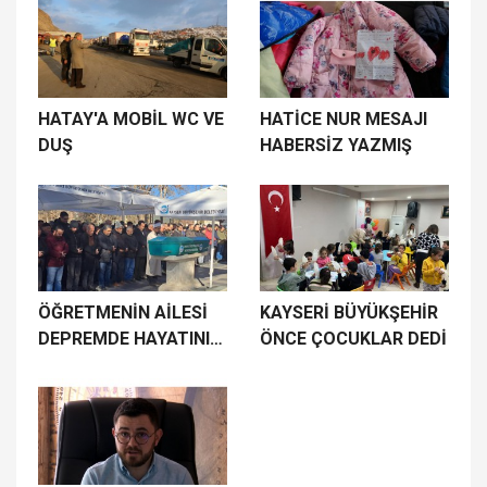
DEPREMZEDELERE
HATAY'A MOBİL WC VE
HATİCE NUR MESAJI
DUŞ
HABERSİZ YAZMIŞ
ÖĞRETMENİN AİLESİ
KAYSERİ BÜYÜKŞEHİR
DEPREMDE HAYATINI
ÖNCE ÇOCUKLAR DEDİ
KAYBETTİ