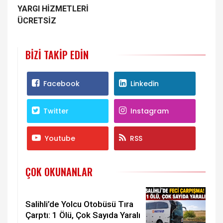
YARGI HİZMETLERİ
ÜCRETSİZ
BIZI TAKIP EDIN
Facebook
Linkedin
Twitter
Instagram
Youtube
RSS
ÇOK OKUNANLAR
Salihli’de Yolcu Otobüsü Tıra
Çarptı: 1 Ölü, Çok Sayıda Yaralı