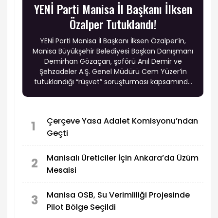
YENİ Parti Manisa İl Başkanı İlksen
Özalper Tutuklandı!
YENİ Parti Manisa İl Başkanı İlksen Özalper’in,
Manisa Büyükşehir Belediyesi Başkan Danışmanı
Demirhan Gözaçan, şoförü Anıl Demir ve
Şehzadeler A.Ş. Genel Müdürü Cem Yüzer’in
tutuklandığı “rüşvet” soruşturması kapsamında
tutuklandığı öne sürüldü.
Çerçeve Yasa Adalet Komisyonu’ndan
1
Geçti
Manisalı Üreticiler İçin Ankara’da Üzüm
2
Mesaisi
Manisa OSB, Su Verimliliği Projesinde
3
Pilot Bölge Seçildi