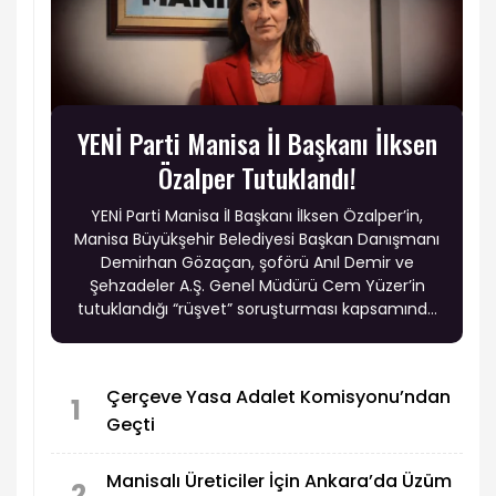
YENİ Parti Manisa İl Başkanı İlksen
Özalper Tutuklandı!
YENİ Parti Manisa İl Başkanı İlksen Özalper’in,
Manisa Büyükşehir Belediyesi Başkan Danışmanı
Demirhan Gözaçan, şoförü Anıl Demir ve
Şehzadeler A.Ş. Genel Müdürü Cem Yüzer’in
tutuklandığı “rüşvet” soruşturması kapsamında
tutuklandığı öne sürüldü.
Çerçeve Yasa Adalet Komisyonu’ndan
1
Geçti
Manisalı Üreticiler İçin Ankara’da Üzüm
2