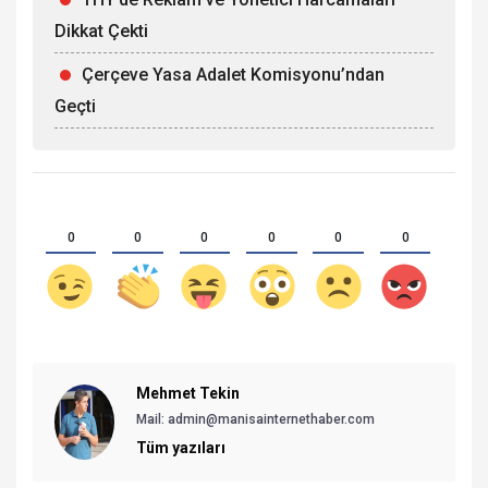
Dikkat Çekti
Çerçeve Yasa Adalet Komisyonu’ndan
Geçti
0
0
0
0
0
0
Mehmet Tekin
Mail: admin@manisainternethaber.com
Tüm yazıları