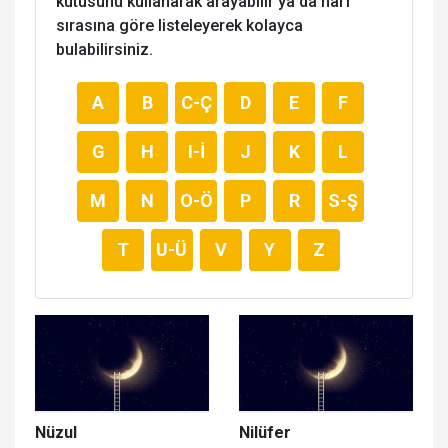
kutusunu kullanarak arayabilir ya da harf
sırasına göre listeleyerek kolayca
bulabilirsiniz.
A
B
C-Ç
D
E
F
G
H
I-İ
J
K
L
M
N
O-Ö
P
R
S-Ş
T
U-Ü
V
Y
Z
Nüzul
Nilüfer