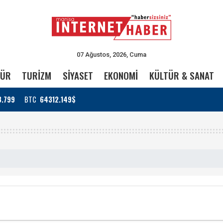
07 Ağustos, 2026, Cuma
TÜR
TURİZM
SİYASET
EKONOMİ
KÜLTÜR & SANAT
3.799
BTC
64312.149$