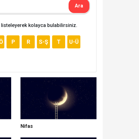
listeleyerek kolayca bulabilirsiniz.
Ö
P
R
S-Ş
T
U-Ü
Nifas