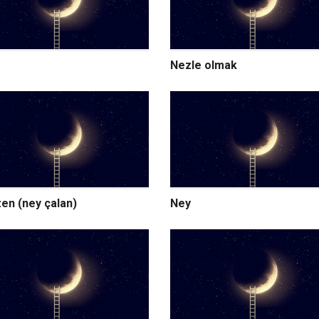
Nezle olmak
en (ney çalan)
Ney