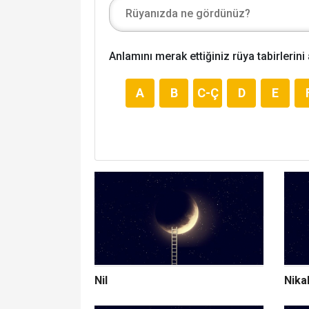
Anlamını merak ettiğiniz rüya tabirlerini
A
B
C-Ç
D
E
Nil
Nik