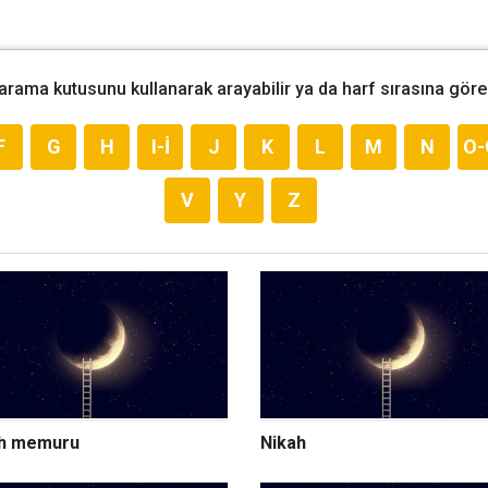
 arama kutusunu kullanarak arayabilir ya da harf sırasına göre 
F
G
H
I-İ
J
K
L
M
N
O-
V
Y
Z
ah memuru
Nikah