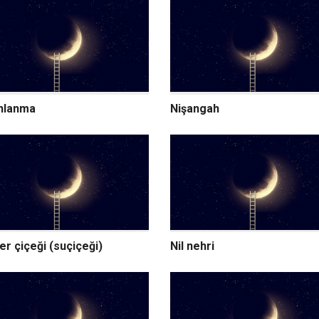
nlanma
Nişangah
er çiçeği (suçiçeği)
Nil nehri