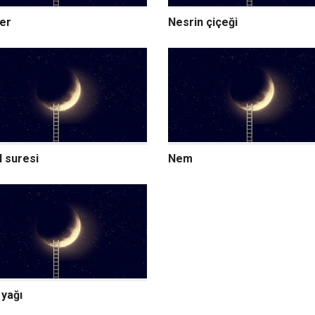
er
Nesrin çiçeği
 suresi
Nem
 yağı