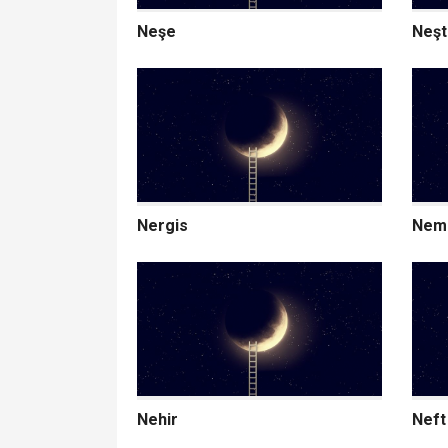
Neşe
Neşt
Nergis
Neml
Nehir
Neft