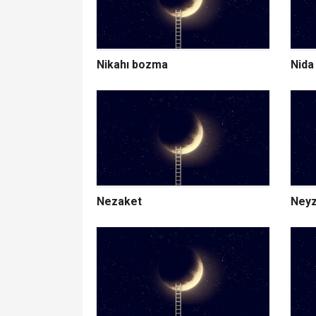
Nikahı bozma
Nida
Nezaket
Neyz