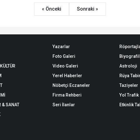
« Önceki
Sonraki »
Yazarlar
Röportajl
Foto Galeri
Biyografil
 KÜLTÜR
Video Galeri
Astroloji
M
Yerel Haberler
Rüya Tabir
ET
Nöbetçi Eczaneler
Taziyeler
Mİ
Firma Rehberi
Yol Trafi
R & SANAT
Seri İlanlar
Etkinlik T
K