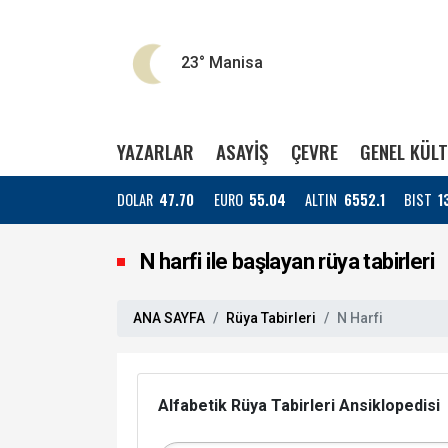
23°
Manisa
YAZARLAR
ASAYİŞ
ÇEVRE
GENEL KÜL
DOLAR
47.70
EURO
55.04
ALTIN
6552.1
BIST
1
N harfi ile başlayan rüya tabirleri
ANA SAYFA
Rüya Tabirleri
N Harfi
Alfabetik Rüya Tabirleri Ansiklopedisi