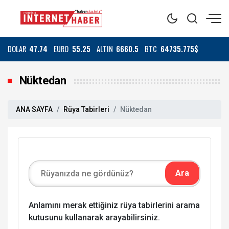
DOLAR
47.74
EURO
55.25
ALTIN
6660.5
BTC
64735.775$
Nüktedan
ANA SAYFA
Rüya Tabirleri
Nüktedan
Anlamını merak ettiğiniz rüya tabirlerini arama
kutusunu kullanarak arayabilirsiniz.