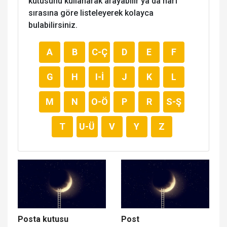
kutusunu kullanarak arayabilir ya da harf
sırasına göre listeleyerek kolayca
bulabilirsiniz.
A
B
C-Ç
D
E
F
G
H
I-İ
J
K
L
M
N
O-Ö
P
R
S-Ş
T
U-Ü
V
Y
Z
Posta kutusu
Post