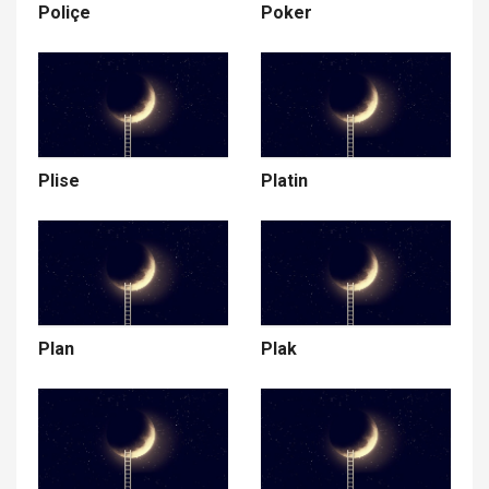
Poliçe
Poker
Plise
Platin
Plan
Plak