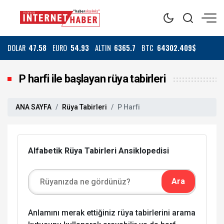
DOLAR
47.58
EURO
54.93
ALTIN
6365.7
BTC
64302.409$
P harfi ile başlayan rüya tabirleri
ANA SAYFA
Rüya Tabirleri
P Harfi
Alfabetik Rüya Tabirleri Ansiklopedisi
Anlamını merak ettiğiniz rüya tabirlerini arama