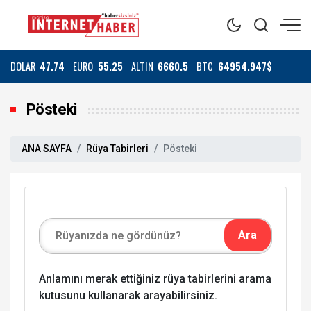
DOLAR
47.74
EURO
55.25
ALTIN
6660.5
BTC
64954.947$
Pösteki
ANA SAYFA
Rüya Tabirleri
Pösteki
Anlamını merak ettiğiniz rüya tabirlerini arama
kutusunu kullanarak arayabilirsiniz.