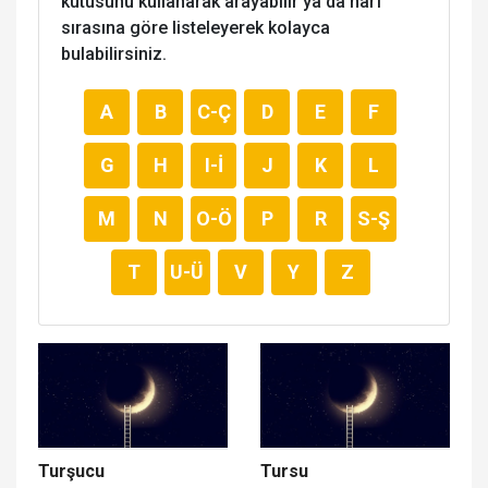
kutusunu kullanarak arayabilir ya da harf
sırasına göre listeleyerek kolayca
bulabilirsiniz.
A
B
C-Ç
D
E
F
G
H
I-İ
J
K
L
M
N
O-Ö
P
R
S-Ş
T
U-Ü
V
Y
Z
Turşucu
Tursu