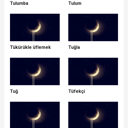
Tulumba
Tulum
Tükürükle üflemek
Tuğla
Tuğ
Tüfekçi