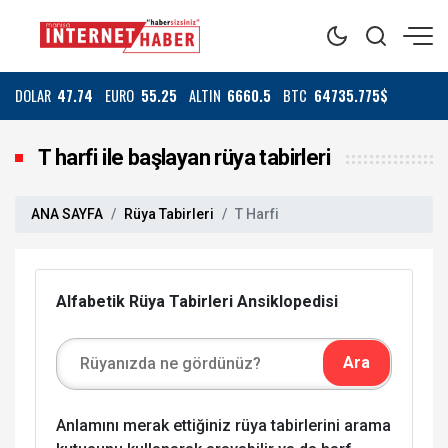
DOLAR
47.74
EURO
55.25
ALTIN
6660.5
BTC
64735.775$
T harfi ile başlayan rüya tabirleri
ANA SAYFA
Rüya Tabirleri
T Harfi
Alfabetik Rüya Tabirleri Ansiklopedisi
Anlamını merak ettiğiniz rüya tabirlerini arama