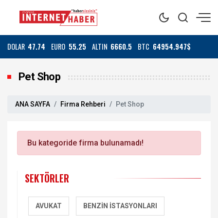
DOLAR
47.74
EURO
55.25
ALTIN
6660.5
BTC
64954.947$
Pet Shop
ANA SAYFA
Firma Rehberi
Pet Shop
Bu kategoride firma bulunamadı!
SEKTÖRLER
AVUKAT
BENZIN İSTASYONLARI