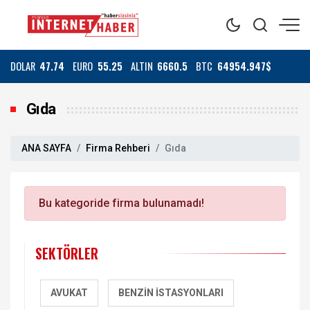
DOLAR
47.74
EURO
55.25
ALTIN
6660.5
BTC
64954.947$
Gıda
ANA SAYFA
Firma Rehberi
Gıda
Bu kategoride firma bulunamadı!
SEKTÖRLER
AVUKAT
BENZIN İSTASYONLARI