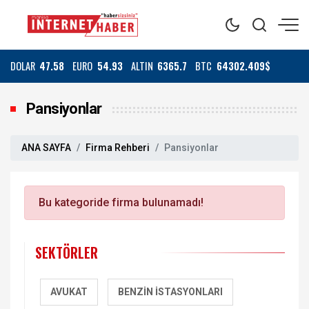
DOLAR
47.58
EURO
54.93
ALTIN
6365.7
BTC
64302.409$
Pansiyonlar
ANA SAYFA
Firma Rehberi
Pansiyonlar
Bu kategoride firma bulunamadı!
SEKTÖRLER
AVUKAT
BENZIN İSTASYONLARI