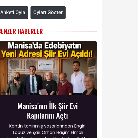
Anketi Oyla
Oyları Göster
BENZER HABERLER
Manisa'nın İlk Şiir Evi
Kapılarını Açtı
Kentin tanınmış yazarlarından Engin
Topuz ve şair Orhan Haşim Elmalı