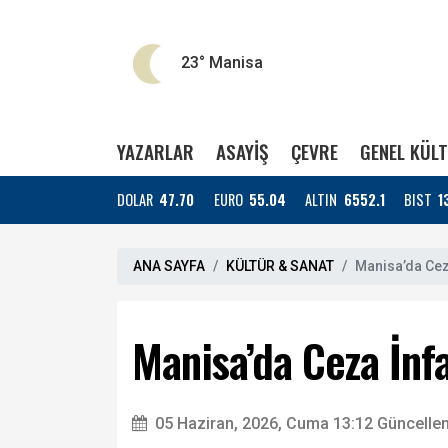
23°
Manisa
YAZARLAR
ASAYİŞ
ÇEVRE
GENEL KÜL
DOLAR
47.70
EURO
55.04
ALTIN
6552.1
BIST
1
ANA SAYFA
KÜLTÜR & SANAT
Manisa’da Cez
Manisa’da Ceza İnf
05 Haziran, 2026, Cuma 13:12
Güncelle