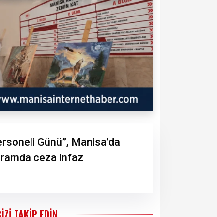
Personeli Günü”, Manisa’da
ogramda ceza infaz
BIZI TAKIP EDIN