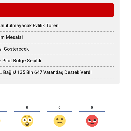
nutulmayacak Evlilik Töreni
züm Mesaisi
yi Gösterecek
 Pilot Bölge Seçildi
L Bağış! 135 Bin 647 Vatandaş Destek Verdi
0
0
0