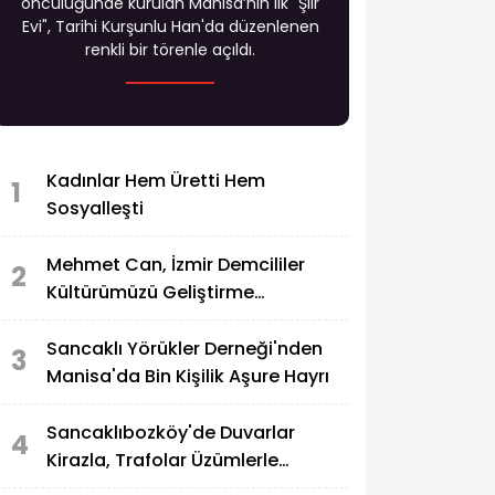
öncülüğünde kurulan Manisa’nın ilk "Şiir
Evi", Tarihi Kurşunlu Han'da düzenlenen
renkli bir törenle açıldı.
Kadınlar Hem Üretti Hem
1
Sosyalleşti
Mehmet Can, İzmir Demcililer
2
Kültürümüzü Geliştirme
Derneği'nin Onur Konuğu Oldu
Sancaklı Yörükler Derneği'nden
3
Manisa'da Bin Kişilik Aşure Hayrı
Sancaklıbozköy'de Duvarlar
4
Kirazla, Trafolar Üzümlerle
Renklendi