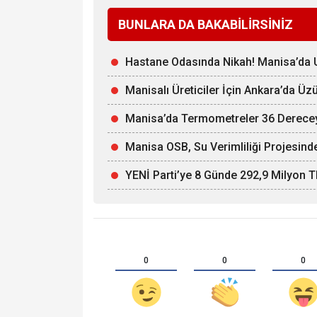
BUNLARA DA BAKABİLİRSİNİZ
Hastane Odasında Nikah! Manisa’da U
Manisalı Üreticiler İçin Ankara’da Ü
Manisa’da Termometreler 36 Derece
Manisa OSB, Su Verimliliği Projesinde
YENİ Parti’ye 8 Günde 292,9 Milyon T
0
0
0