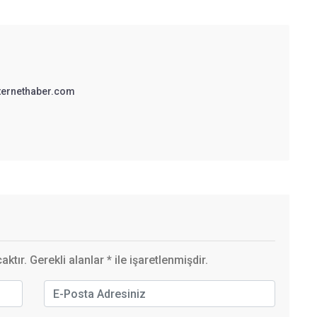
ternethaber.com
ktır. Gerekli alanlar
*
ile işaretlenmişdir.