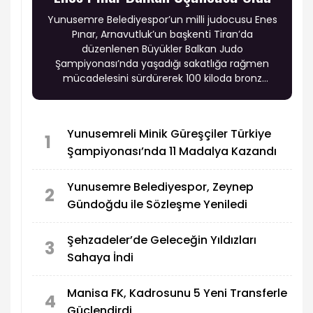
Yunusemre Belediyespor’un milli judocusu Enes
Pınar, Arnavutluk’un başkenti Tiran’da
düzenlenen Büyükler Balkan Judo
Şampiyonası’nda yaşadığı sakatlığa rağmen
mücadelesini sürdürerek 100 kiloda bronz
madalya kazandı.
Yunusemreli Minik Güreşçiler Türkiye
1
Şampiyonası’nda 11 Madalya Kazandı
Yunusemre Belediyespor, Zeynep
2
Gündoğdu ile Sözleşme Yeniledi
Şehzadeler’de Geleceğin Yıldızları
3
Sahaya İndi
Manisa FK, Kadrosunu 5 Yeni Transferle
4
Güçlendirdi