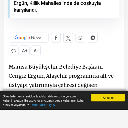
Ergün, Killik Mahallesi’nde de coşkuyla
karşılandı.
A+
A-
Manisa Büyükşehir Belediye Başkanı
Cengiz Ergün, Alaşehir programına alt ve
üstyapı yatırımıyla çehresi değişen
Kemaliye Mahallesini ziyaret ederek
Sitemizden en iyi şekilde faydalanabilmeniz için çerezler
Anladım
kullanılmaktadır. Bu siteye giriş yaparak çerez kullanımını kabul
başladı. Başkan Ergün mahallede coşkuyla
Anasayfa
Yazarlar
Haber Ara
İhbar Hattı
Menu
etmiş sayılıyorsunuz.
Daha Fazla Bilgi Al
karşılandı. Başkan Ergün’e poşu ve çiçek
takdim edilirken Kemaliye Yörük Türkmen