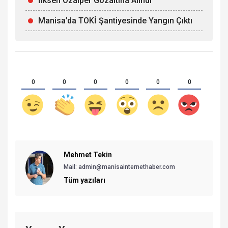
İlksen Özalper Gözaltına Alındı
Manisa’da TOKİ Şantiyesinde Yangın Çıktı
0
0
0
0
0
0
Mehmet Tekin
Mail: admin@manisainternethaber.com
Tüm yazıları