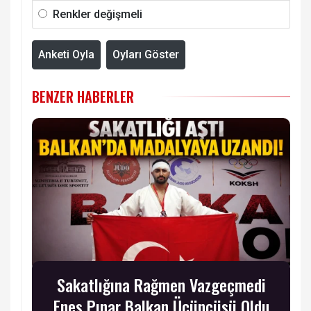
Renkler değişmeli
Anketi Oyla
Oyları Göster
BENZER HABERLER
Sakatlığına Rağmen Vazgeçmedi
Enes Pınar Balkan Üçüncüsü Oldu