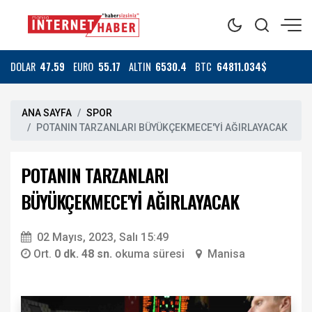
DOLAR
47.59
EURO
55.17
ALTIN
6530.4
BTC
64811.034$
ANA SAYFA
SPOR
POTANIN TARZANLARI BÜYÜKÇEKMECE'Yİ AĞIRLAYACAK
POTANIN TARZANLARI
BÜYÜKÇEKMECE'Yİ AĞIRLAYACAK
02 Mayıs, 2023, Salı 15:49
Ort.
0 dk. 48 sn.
okuma süresi
Manisa