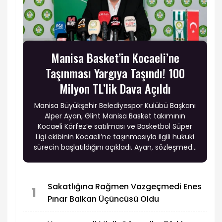
Manisa Basket’in Kocaeli’ne
Taşınması Yargıya Taşındı! 100
Milyon TL’lik Dava Açıldı
Manisa Büyükşehir Belediyespor Kulübü Başkanı
Alper Ayan, Glint Manisa Basket takımının
Kocaeli Körfez’e satılması ve Basketbol Süper
Ligi ekibinin Kocaeli’ne taşınmasıyla ilgili hukuki
sürecin başlatıldığını açıkladı. Ayan, sözleşmede
yer alan hükümlerin ihlal edildiğini belirterek
kulüp adına 100 milyon TL’lik dava açtıklarını
duyurdu.
Sakatlığına Rağmen Vazgeçmedi Enes
1
Pınar Balkan Üçüncüsü Oldu