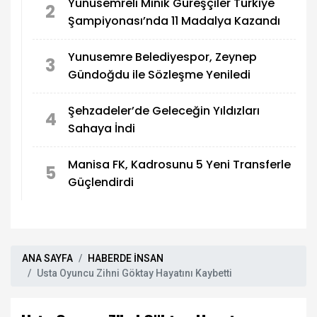
Yunusemreli Minik Güreşçiler Türkiye
2
Şampiyonası’nda 11 Madalya Kazandı
Yunusemre Belediyespor, Zeynep
3
Gündoğdu ile Sözleşme Yeniledi
Şehzadeler’de Geleceğin Yıldızları
4
Sahaya İndi
Manisa FK, Kadrosunu 5 Yeni Transferle
5
Güçlendirdi
ANA SAYFA
HABERDE İNSAN
Usta Oyuncu Zihni Göktay Hayatını Kaybetti