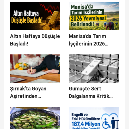
Çıktı!
Altın Haftaya Düşüşle
Manisa'da Tarım
Başladı!
İşçilerinin 2026
Yevmiyesi Belirlendi!
Şırnak’ta Goyan
Gümüşte Sert
Aşiretinden
Dalgalanma Kritik
Düğünlere Sıkı
Seviye Test Ediliyor!
Düzenleme