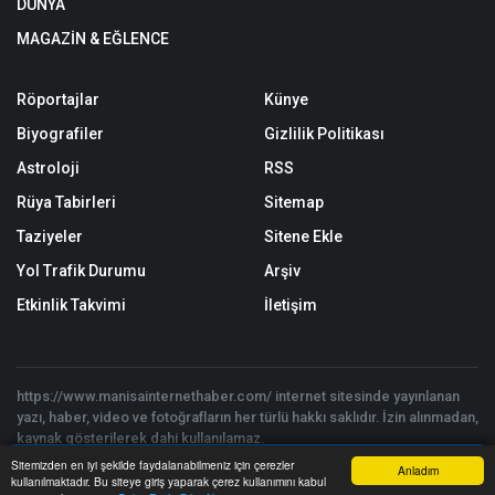
DÜNYA
MAGAZİN & EĞLENCE
Röportajlar
Künye
Biyografiler
Gizlilik Politikası
Astroloji
RSS
Rüya Tabirleri
Sitemap
Taziyeler
Sitene Ekle
Yol Trafik Durumu
Arşiv
Etkinlik Takvimi
İletişim
https://www.manisainternethaber.com/ internet sitesinde yayınlanan
yazı, haber, video ve fotoğrafların her türlü hakkı saklıdır. İzin alınmadan,
kaynak gösterilerek dahi kullanılamaz.
Copyright © 2026 Manisa İnternet Haber 2025 - Tüm hakları saklıdır. |
Sitemizden en iyi şekilde faydalanabilmeniz için çerezler
Anladım
Yazılım:
Onemsoft Haber Yazılımı
kullanılmaktadır. Bu siteye giriş yaparak çerez kullanımını kabul
Anasayfa
Yazarlar
Haber Ara
İhbar Hattı
Menu