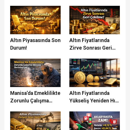
İndirim Bir Gecede
Buhar Oldu!
Altın Piyasasında Son
Altın Fiyatlarında
Durum!
Zirve Sonrası Geri
Çekilme!
Manisa’da Emeklilikte
Altın Fiyatlarında
Zorunlu Çalışma
Yükseliş Yeniden Hız
Dönemi Derinleşiyor!
Kazandı