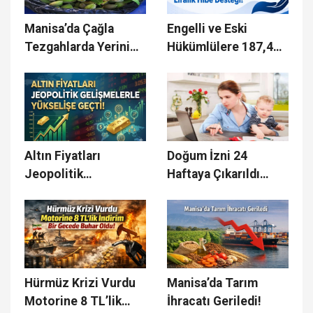
Manisa’da Çağla
Engelli ve Eski
Tezgahlarda Yerini
Hükümlülere 187,4
Aldı!
Milyon Liralık Hibe
Desteği
Altın Fiyatları
Doğum İzni 24
Jeopolitik
Haftaya Çıkarıldı
Gelişmelerle
Çalışan Annelere
Yükselişe Geçti
Yeni Haklar
Hürmüz Krizi Vurdu
Manisa’da Tarım
Motorine 8 TL’lik
İhracatı Geriledi!