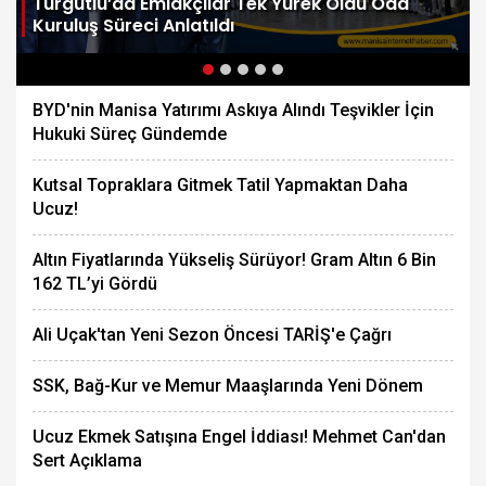
Turgutlu’da Emlakçılar Tek Yürek Oldu Oda
Kuruluş Süreci Anlatıldı
BYD'nin Manisa Yatırımı Askıya Alındı Teşvikler İçin
Hukuki Süreç Gündemde
Kutsal Topraklara Gitmek Tatil Yapmaktan Daha
Ucuz!
Altın Fiyatlarında Yükseliş Sürüyor! Gram Altın 6 Bin
162 TL’yi Gördü
Ali Uçak'tan Yeni Sezon Öncesi TARİŞ'e Çağrı
SSK, Bağ-Kur ve Memur Maaşlarında Yeni Dönem
Ucuz Ekmek Satışına Engel İddiası! Mehmet Can'dan
Sert Açıklama