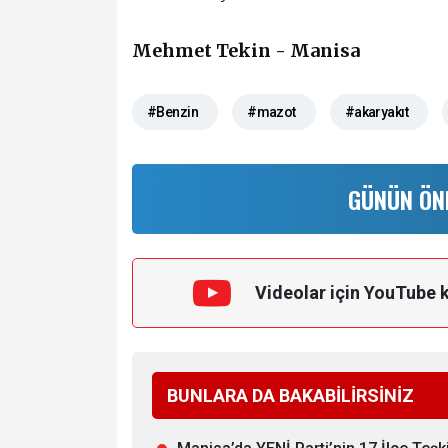
Mehmet Tekin - Manisa
#Benzin
#mazot
#akaryakıt
GÜNÜN ÖN
Videolar için YouTube 
BUNLARA DA BAKABİLİRSİNİZ