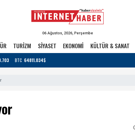
06 Ağustos, 2026, Perşembe
TÜR
TURİZM
SİYASET
EKONOMİ
KÜLTÜR & SANAT
3.703
BTC
64811.034$
r
yor