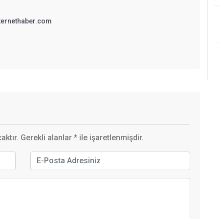
ternethaber.com
ktır. Gerekli alanlar
*
ile işaretlenmişdir.