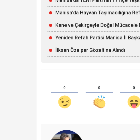
Manisa’da YENİ Parti’nin 17 İlçe Teşk
Manisa’da Hayvan Taşımacılığına Ref
Kene ve Çekirgeyle Doğal Mücadele M
Yeniden Refah Partisi Manisa İl Başka
İlksen Özalper Gözaltına Alındı
0
0
0