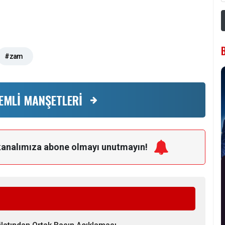
#zam
EMLİ MANŞETLERİ
kanalımıza
abone olmayı unutmayın!