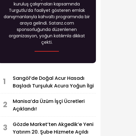
kuruluş çalışmaları kapsamında
Turgutlu’da faaliyet gösteren emlak
danışmanlarıyla kahvaltı programında bir
araya gelindi. Satarız.com
sponsorluğunda düzenlenen
organizasyon, yoğun katılımla dikkat
çekti.
Sarıgöl’de Doğal Acur Hasadı
1
Başladı Turşuluk Acura Yoğun İlgi
Manisa’da Üzüm İşçi Ücretleri
2
Açıklandı!
Gözde Market’ten Akgedik’e Yeni
3
Yatırım 20. Şube Hizmete Açıldı