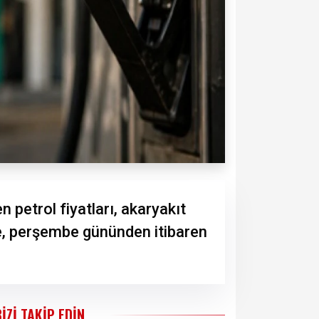
n petrol fiyatları, akaryakıt
re, perşembe gününden itibaren
BIZI TAKIP EDIN