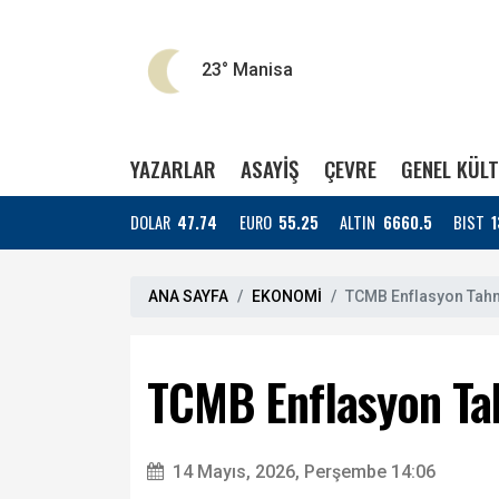
23°
Manisa
YAZARLAR
ASAYİŞ
ÇEVRE
GENEL KÜL
DOLAR
47.74
EURO
55.25
ALTIN
6660.5
BIST
1
ANA SAYFA
EKONOMİ
TCMB Enflasyon Tahmi
TCMB Enflasyon Tah
14 Mayıs, 2026, Perşembe 14:06