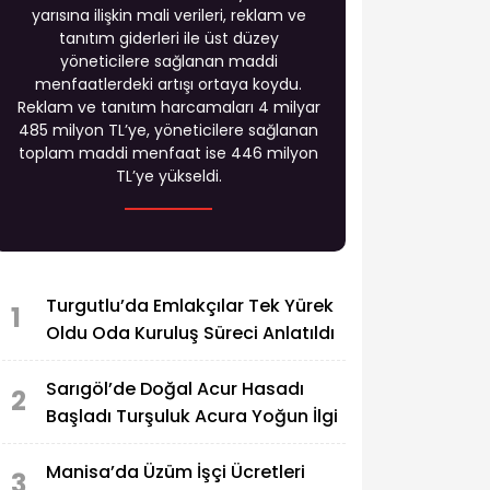
yarısına ilişkin mali verileri, reklam ve
tanıtım giderleri ile üst düzey
yöneticilere sağlanan maddi
menfaatlerdeki artışı ortaya koydu.
Reklam ve tanıtım harcamaları 4 milyar
485 milyon TL’ye, yöneticilere sağlanan
toplam maddi menfaat ise 446 milyon
TL’ye yükseldi.
Turgutlu’da Emlakçılar Tek Yürek
1
Oldu Oda Kuruluş Süreci Anlatıldı
Sarıgöl’de Doğal Acur Hasadı
2
Başladı Turşuluk Acura Yoğun İlgi
Manisa’da Üzüm İşçi Ücretleri
3