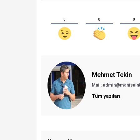
0
0
0
Mehmet Tekin
Mail: admin@manisain
Tüm yazıları