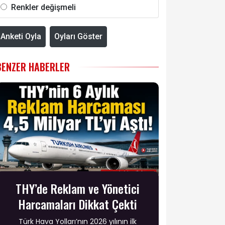
Renkler değişmeli
Anketi Oyla
Oyları Göster
BENZER HABERLER
THY’de Reklam ve Yönetici
Harcamaları Dikkat Çekti
Türk Hava Yolları’nın 2026 yılının ilk