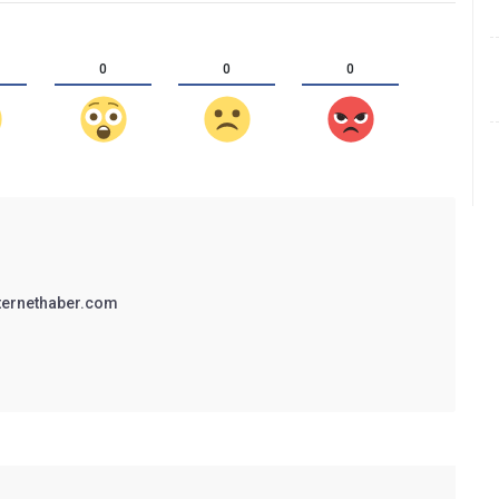
0
0
0
ternethaber.com