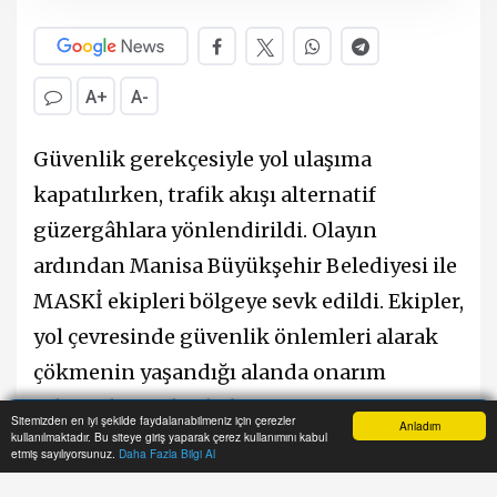
A+
A-
Güvenlik gerekçesiyle yol ulaşıma
kapatılırken, trafik akışı alternatif
güzergâhlara yönlendirildi. Olayın
ardından Manisa Büyükşehir Belediyesi ile
MASKİ ekipleri bölgeye sevk edildi. Ekipler,
yol çevresinde güvenlik önlemleri alarak
çökmenin yaşandığı alanda onarım
çalışmalarına başladı.
Sitemizden en iyi şekilde faydalanabilmeniz için çerezler
Anladım
kullanılmaktadır. Bu siteye giriş yaparak çerez kullanımını kabul
Anasayfa
Yazarlar
Haber Ara
İhbar Hattı
Menu
etmiş sayılıyorsunuz.
Daha Fazla Bilgi Al
#Selendi
#yağmış
#yolçökmesi