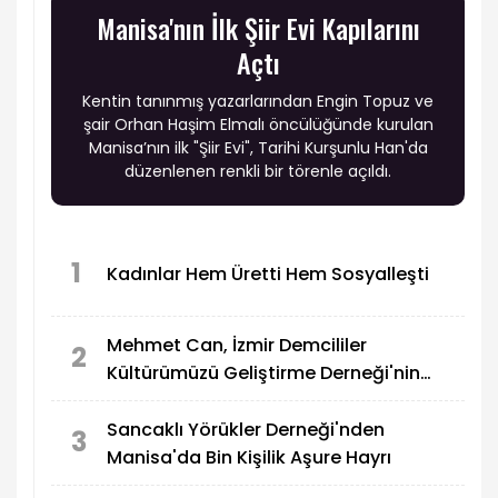
Manisa'nın İlk Şiir Evi Kapılarını
Açtı
Kentin tanınmış yazarlarından Engin Topuz ve
şair Orhan Haşim Elmalı öncülüğünde kurulan
Manisa’nın ilk "Şiir Evi", Tarihi Kurşunlu Han'da
düzenlenen renkli bir törenle açıldı.
1
Kadınlar Hem Üretti Hem Sosyalleşti
Mehmet Can, İzmir Demcililer
2
Kültürümüzü Geliştirme Derneği'nin
Onur Konuğu Oldu
Sancaklı Yörükler Derneği'nden
3
Manisa'da Bin Kişilik Aşure Hayrı