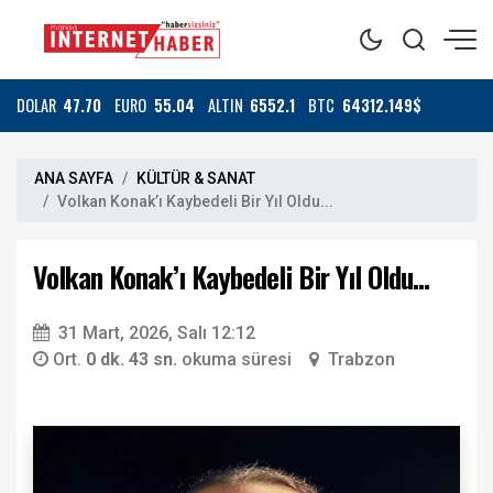
DOLAR
47.70
EURO
55.04
ALTIN
6552.1
BTC
64312.149$
ANA SAYFA
KÜLTÜR & SANAT
Volkan Konak’ı Kaybedeli Bir Yıl Oldu...
Volkan Konak’ı Kaybedeli Bir Yıl Oldu...
31 Mart, 2026, Salı 12:12
Ort.
0 dk. 43 sn.
okuma süresi
Trabzon