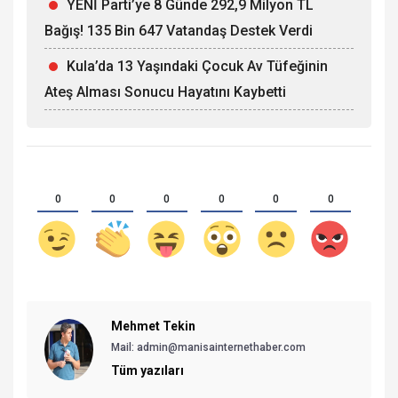
YENİ Parti’ye 8 Günde 292,9 Milyon TL
Bağış! 135 Bin 647 Vatandaş Destek Verdi
Kula’da 13 Yaşındaki Çocuk Av Tüfeğinin
Ateş Alması Sonucu Hayatını Kaybetti
0
0
0
0
0
0
Mehmet Tekin
Mail: admin@manisainternethaber.com
Tüm yazıları