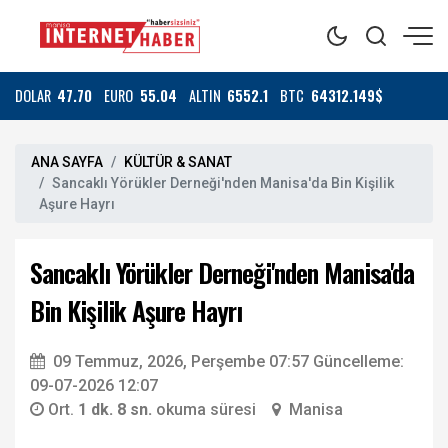
DOLAR
47.70
EURO
55.04
ALTIN
6552.1
BTC
64312.149$
ANA SAYFA
KÜLTÜR & SANAT
Sancaklı Yörükler Derneği'nden Manisa'da Bin Kişilik
Aşure Hayrı
Sancaklı Yörükler Derneği'nden Manisa'da
Bin Kişilik Aşure Hayrı
09 Temmuz, 2026, Perşembe 07:57
Güncelleme:
09-07-2026 12:07
Ort.
1 dk. 8 sn.
okuma süresi
Manisa