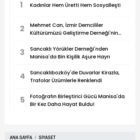
1
Kadınlar Hem Üretti Hem Sosyalleşti
Mehmet Can, İzmir Demcililer
2
Kültürümüzü Geliştirme Derneği'nin
Onur Konuğu Oldu
Sancaklı Yörükler Derneği'nden
3
Manisa'da Bin Kişilik Aşure Hayrı
Sancaklıbozköy'de Duvarlar Kirazla,
4
Trafolar Üzümlerle Renklendi
Fotoğrafın Birleştirici Gücü Manisa'da
5
Bir Kez Daha Hayat Buldu!
ANA SAYFA
SİYASET