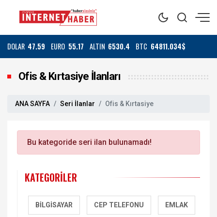
DOLAR
47.59
EURO
55.17
ALTIN
6530.4
BTC
64811.034$
Ofis & Kırtasiye İlanları
ANA SAYFA
Seri İlanlar
Ofis & Kırtasiye
Bu kategoride seri ilan bulunamadı!
KATEGORILER
BILGISAYAR
CEP TELEFONU
EMLAK