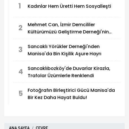
1
Kadınlar Hem Üretti Hem Sosyalleşti
Mehmet Can, İzmir Demcililer
2
Kültürümüzü Geliştirme Derneği'nin
Onur Konuğu Oldu
Sancaklı Yörükler Derneği'nden
3
Manisa'da Bin Kişilik Aşure Hayrı
Sancaklıbozköy'de Duvarlar Kirazla,
4
Trafolar Üzümlerle Renklendi
Fotoğrafın Birleştirici Gücü Manisa'da
5
Bir Kez Daha Hayat Buldu!
ANA SAYFA
ÇEVRE