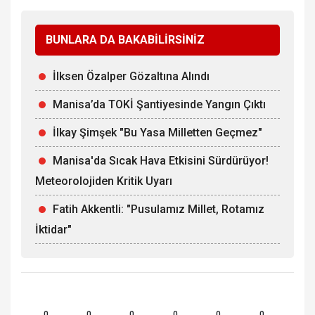
BUNLARA DA BAKABİLİRSİNİZ
İlksen Özalper Gözaltına Alındı
Manisa’da TOKİ Şantiyesinde Yangın Çıktı
İlkay Şimşek "Bu Yasa Milletten Geçmez"
Manisa'da Sıcak Hava Etkisini Sürdürüyor!
Meteorolojiden Kritik Uyarı
Fatih Akkentli: "Pusulamız Millet, Rotamız
İktidar"
0
0
0
0
0
0