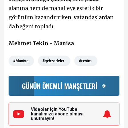
alanına hem de mahalleye estetik bir
görünüm kazandırırken, vatandaşlardan
da beğeni topladı.
Mehmet Tekin - Manisa
#Manisa
#şehzadeler
#resim
GÜNÜN ÖNEMLİ MANŞETLERİ
Videolar için YouTube
kanalımıza
abone olmayı
unutmayın!