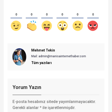
0
0
0
0
0
0
Mehmet Tekin
Mail: admin@manisainternethaber.com
Tüm yazıları
Yorum Yazın
E-posta hesabınız sitede yayımlanmayacaktır.
Gerekli alanlar
*
ile işaretlenmişdir.