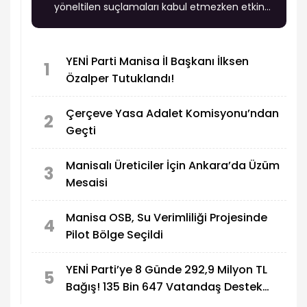
yöneltilen suçlamaları kabul etmezken etkin
pişmanlık hükümlerinden faydalanmak
istemediğini belirtti.
YENİ Parti Manisa İl Başkanı İlksen
1
Özalper Tutuklandı!
Çerçeve Yasa Adalet Komisyonu’ndan
2
Geçti
Manisalı Üreticiler İçin Ankara’da Üzüm
3
Mesaisi
Manisa OSB, Su Verimliliği Projesinde
4
Pilot Bölge Seçildi
YENİ Parti’ye 8 Günde 292,9 Milyon TL
5
Bağış! 135 Bin 647 Vatandaş Destek
Verdi