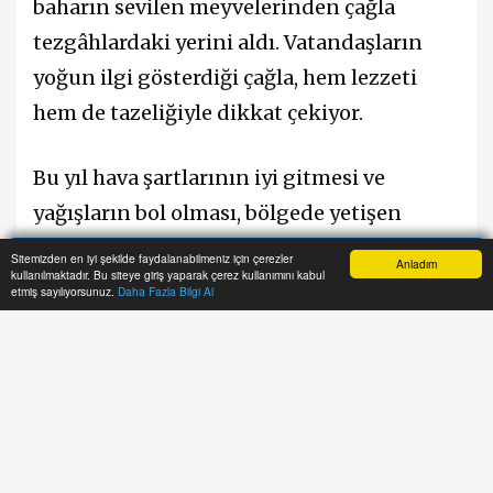
baharın sevilen meyvelerinden çağla
tezgâhlardaki yerini aldı. Vatandaşların
yoğun ilgi gösterdiği çağla, hem lezzeti
hem de tazeliğiyle dikkat çekiyor.
Bu yıl hava şartlarının iyi gitmesi ve
yağışların bol olması, bölgede yetişen
meyvelerde verimi artırdı. Çağla başta
Sitemizden en iyi şekilde faydalanabilmeniz için çerezler
Anladım
kullanılmaktadır. Bu siteye giriş yaparak çerez kullanımını kabul
olmak üzere erik, kayısı ve şeftali gibi
Anasayfa
Yazarlar
Haber Ara
İhbar Hattı
Menu
etmiş sayılıyorsunuz.
Daha Fazla Bilgi Al
ürünlerde bolluk yaşanırken, bu durum
üreticilerin yüzünü güldürdü.
#Manisa
#çağla