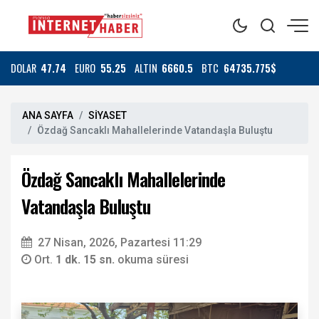
DOLAR
47.74
EURO
55.25
ALTIN
6660.5
BTC
64735.775$
ANA SAYFA
SİYASET
Özdağ Sancaklı Mahallelerinde Vatandaşla Buluştu
Özdağ Sancaklı Mahallelerinde
Vatandaşla Buluştu
27 Nisan, 2026, Pazartesi 11:29
Ort.
1 dk. 15 sn.
okuma süresi