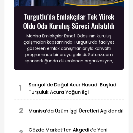
Turgutlu’da Emlakçılar Tek Yürek
Oldu Oda Kuruluş Süreci Anlatıldı
Manisa Emlakçılar Esnaf Odası’nın kuruluş
çalışmaları kapsamında Turgutlu’da faaliyet
gösteren emlak danışmanlarıyla kahvaltı
programında bir araya gelindi. Satarız.com
sponsorluğunda düzenlenen organizasyon,
yoğun katılımla dikkat çekti.
Sarıgöl’de Doğal Acur Hasadı Başladı
1
Turşuluk Acura Yoğun İlgi
2
Manisa’da Üzüm İşçi Ücretleri Açıklandı!
Gözde Market’ten Akgedik’e Yeni