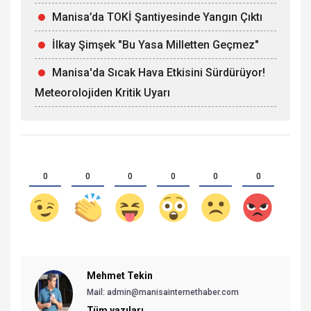
Manisa’da TOKİ Şantiyesinde Yangın Çıktı
İlkay Şimşek "Bu Yasa Milletten Geçmez"
Manisa'da Sıcak Hava Etkisini Sürdürüyor!
Meteorolojiden Kritik Uyarı
0
0
0
0
0
0
Mehmet Tekin
Mail: admin@manisainternethaber.com
Tüm yazıları