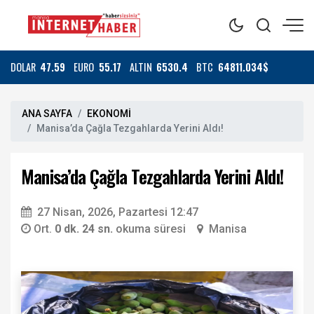
DOLAR
47.59
EURO
55.17
ALTIN
6530.4
BTC
64811.034$
ANA SAYFA
EKONOMİ
Manisa’da Çağla Tezgahlarda Yerini Aldı!
Manisa’da Çağla Tezgahlarda Yerini Aldı!
27 Nisan, 2026, Pazartesi 12:47
Ort.
0 dk. 24 sn.
okuma süresi
Manisa