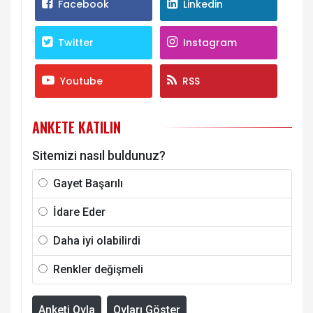
Facebook
Linkedin
Twitter
Instagram
Youtube
RSS
ANKETE KATILIN
Sitemizi nasıl buldunuz?
Gayet Başarılı
İdare Eder
Daha iyi olabilirdi
Renkler değişmeli
Anketi Oyla
Oyları Göster