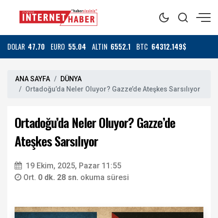
DOLAR
47.70
EURO
55.04
ALTIN
6552.1
BTC
64312.149$
ANA SAYFA
DÜNYA
Ortadoğu’da Neler Oluyor? Gazze’de Ateşkes Sarsılıyor
Ortadoğu’da Neler Oluyor? Gazze’de
Ateşkes Sarsılıyor
19 Ekim, 2025, Pazar 11:55
Ort.
0 dk. 28 sn.
okuma süresi