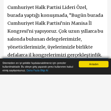
Cumhuriyet Halk Partisi Lideri Özel,
burada yaptığı konuşmada, “Bugün burada
Cumhuriyet Halk Partisi’nin Manisa İl
Kongresi’ni yapıyoruz. Çok uzun yıllarca bu
salonda bulunan delegelerimizle,
yöneticilerimizle, üyelerimizle birlikte
defalarca il kongrelerimizi gerçekleştirdik.
Bugün çok farklı anlamları olan, benim
Sitemizden en iyi şekilde faydalanabilmeniz için çerezler
Anladım
kullanılmaktadır. Bu siteye giriş yaparak çerez kullanımını kabul
Anasayfa
Yazarlar
Haber Ara
İhbar Hattı
Menu
açımdan duygusal yönü çok ağır basan,
etmiş sayılıyorsunuz.
Daha Fazla Bilgi Al
bazı sevinçlerin, bazı gururların, bazı
başarıların ve taşınması zor hüzünlerin bir
arada olduğu bir dönemin sonunda ilk kez
Manisa İl Kongresi’nde kürsüde
Cumhuriyet Halk Partisi’nin Genel Başkanı