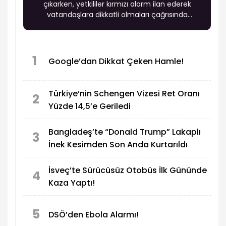
çıkarken, yetkililer kırmızı alarm ilan ederek
vatandaşlara dikkatli olmaları çağrısında
bulundu.
1
Google’dan Dikkat Çeken Hamle!
Türkiye’nin Schengen Vizesi Ret Oranı
2
Yüzde 14,5’e Geriledi
Bangladeş’te “Donald Trump” Lakaplı
3
İnek Kesimden Son Anda Kurtarıldı
İsveç’te Sürücüsüz Otobüs İlk Gününde
4
Kaza Yaptı!
5
DSÖ’den Ebola Alarmı!