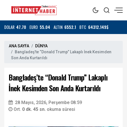
DOLAR
47.70
EURO
55.04
ALTIN
6552.1
BTC
64312.149$
ANA SAYFA
DÜNYA
Bangladeş’te “Donald Trump” Lakaplı İnek Kesimden
Son Anda Kurtarıldı
Bangladeş’te “Donald Trump” Lakaplı
İnek Kesimden Son Anda Kurtarıldı
28 Mayıs, 2026, Perşembe 08:59
Ort.
0 dk. 45 sn.
okuma süresi