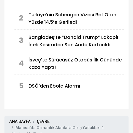
Türkiye’nin Schengen Vizesi Ret Oranı
2
Yüzde 14,5’e Geriledi
Bangladeş’te “Donald Trump” Lakaplı
3
İnek Kesimden Son Anda Kurtarıldı
İsveç’te Sürücüsüz Otobüs İlk Gününde
4
Kaza Yaptı!
5
DSÖ’den Ebola Alarmı!
ANA SAYFA
ÇEVRE
Manisa'da Ormanlık Alanlara Giriş Yasakları 1