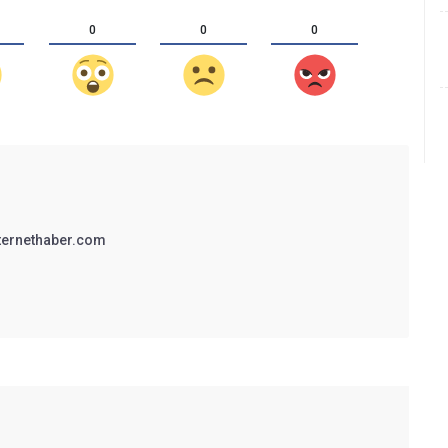
0
0
0
ternethaber.com