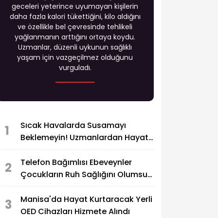
geceleri yeterince uyumayan kişilerin
daha fazla kalori tükettiğini, kilo aldığını
ve özellikle bel çevresinde tehlikeli
yağlanmanın arttığını ortaya koydu.
Uzmanlar, düzenli uykunun sağlıklı
yaşam için vazgeçilmez olduğunu
vurguladı.
Sıcak Havalarda Susamayı
1
Beklemeyin! Uzmanlardan Hayati
Sıvı Tüketimi Uyarısı
Telefon Bağımlısı Ebeveynler
2
Çocukların Ruh Sağlığını Olumsuz
Etkileyebilir
Manisa'da Hayat Kurtaracak Yerli
3
OED Cihazları Hizmete Alındı