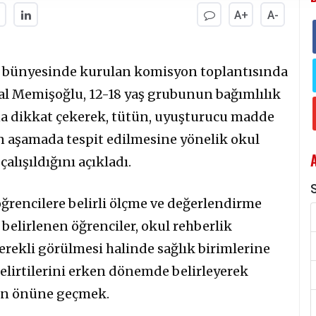
A+
A-
i bünyesinde kurulan komisyon toplantısında
l Memişoğlu, 12-18 yaş grubunun bağımlılık
na dikkat çekerek, tütün, uyuşturucu madde
en aşamada tespit edilmesine yönelik okul
alışıldığını açıkladı.
S
encilere belirli ölçme ve değerlendirme
 belirlenen öğrenciler, okul rehberlik
 gerekli görülmesi halinde sağlık birimlerine
elirtilerini erken dönemde belirleyerek
arın önüne geçmek.