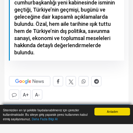
cumhurbaşkanlığı yeni kabinesinde isminin
geçtiği, Türkiye’nin geçmişi, bugünü ve
geleceğine dair kapsamlı açıklamalarda
bulundu. Özal, hem aile tarihine ışık tuttu
hem de Türkiye’nin dış politika, savunma
sanayi, ekonomi ve toplumsal meseleleri
hakkında detaylı değerlendirmelerde
bulundu.
A+
A-
Sitemizden en iyi şekilde faydalanabilmeniz için çerezler
Mehmet Tekin - Manisa İnternet Haber
Anladım
kullanılmaktadır. Bu siteye giriş yaparak çerez kullanımını kabul
Anasayfa
Yazarlar
Haber Ara
İhbar Hattı
Menu
etmiş sayılıyorsunuz.
Daha Fazla Bilgi Al
Ahmet Özal, röportajına 1993’te babası