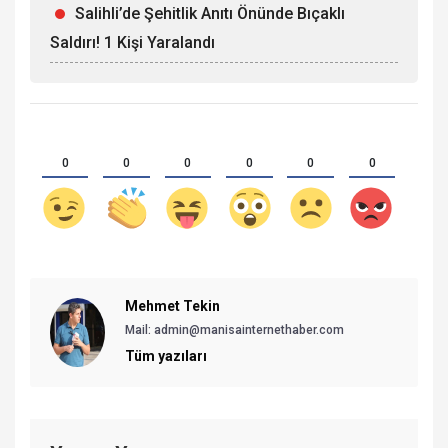
Salihli’de Şehitlik Anıtı Önünde Bıçaklı
Saldırı! 1 Kişi Yaralandı
0
0
0
0
0
0
Mehmet Tekin
Mail: admin@manisainternethaber.com
Tüm yazıları