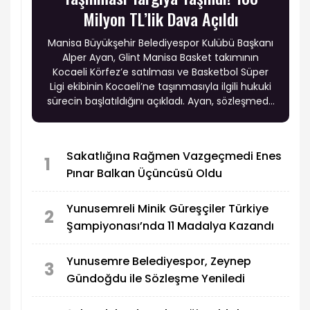
Milyon TL’lik Dava Açıldı
Manisa Büyükşehir Belediyespor Kulübü Başkanı
Alper Ayan, Glint Manisa Basket takımının
Kocaeli Körfez’e satılması ve Basketbol Süper
Ligi ekibinin Kocaeli’ne taşınmasıyla ilgili hukuki
sürecin başlatıldığını açıkladı. Ayan, sözleşmede
yer alan hükümlerin ihlal edildiğini belirterek
kulüp adına 100 milyon TL’lik dava açtıklarını
duyurdu.
Sakatlığına Rağmen Vazgeçmedi Enes
1
Pınar Balkan Üçüncüsü Oldu
Yunusemreli Minik Güreşçiler Türkiye
2
Şampiyonası’nda 11 Madalya Kazandı
Yunusemre Belediyespor, Zeynep
3
Gündoğdu ile Sözleşme Yeniledi