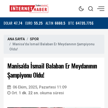
DOLAR
47.74
EURO
55.25
ALTIN
6660.5
BTC
64735.775$
ANA SAYFA
SPOR
Manisa'da İsmail Balaban Er Meydanının Şampiyonu
Oldu!
Manisa'da İsmail Balaban Er Meydanının
Şampiyonu Oldu!
06 Ekim, 2025, Pazartesi 11:09
Ort.
1 dk. 22 sn.
okuma süresi