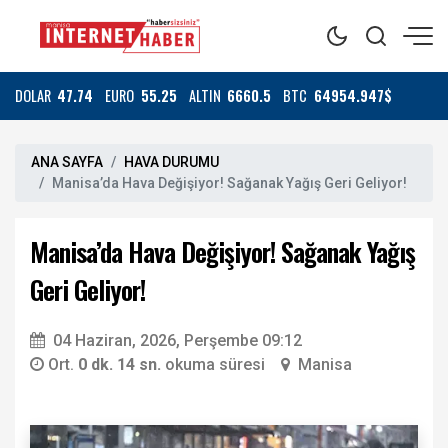
DOLAR
47.74
EURO
55.25
ALTIN
6660.5
BTC
64954.947$
ANA SAYFA
HAVA DURUMU
Manisa’da Hava Değişiyor! Sağanak Yağış Geri Geliyor!
Manisa’da Hava Değişiyor! Sağanak Yağış
Geri Geliyor!
04 Haziran, 2026, Perşembe 09:12
Ort.
0 dk. 14 sn.
okuma süresi
Manisa