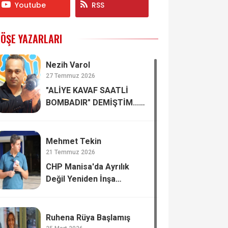
Youtube
RSS
ÖŞE YAZARLARI
Nezih Varol
27 Temmuz 2026
"ALİYE KAVAF SAATLİ
BOMBADIR" DEMİŞTİM...
ÖZGÜR ÖZEL'İN ELİNDE
PATLADI
Mehmet Tekin
21 Temmuz 2026
CHP Manisa'da Ayrılık
Değil Yeniden İnşa
Konuşuluyor!
Ruhena Rüya Başlamış