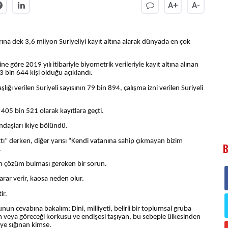
A+
A-
na dek 3,6 milyon Suriyeliyi kayıt altına alarak dünyada en çok
ne göre 2019 yılı itibariyle biyometrik verileriyle kayıt altına alınan
3 bin 644 kişi olduğu açıklandı.
ığı verilen Suriyeli sayısının 79 bin 894, çalışma izni verilen Suriyeli
 405 bin 521 olarak kayıtlara geçti.
daşları ikiye bölündü.
rttı” derken, diğer yarısı “Kendi vatanına sahip çıkmayan bizim
B
.
in çözüm bulması gereken bir sorun.
arar verir, kaosa neden olur.
ir.
un cevabına bakalım; Dini, milliyeti, belirli bir toplumsal gruba
n veya göreceği korkusu ve endişesi taşıyan, bu sebeple ülkesinden
eye sığınan kimse.