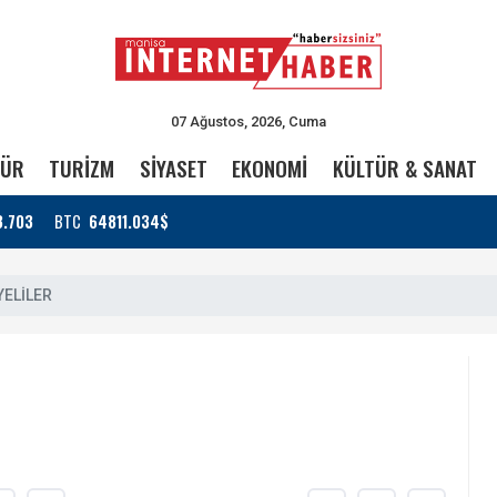
07 Ağustos, 2026, Cuma
TÜR
TURİZM
SİYASET
EKONOMİ
KÜLTÜR & SANAT
3.703
BTC
64811.034$
YELİLER