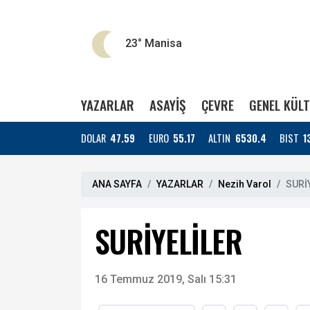
23°
Manisa
YAZARLAR
ASAYİŞ
ÇEVRE
GENEL KÜL
DOLAR
47.59
EURO
55.17
ALTIN
6530.4
BIST
1
ANA SAYFA
YAZARLAR
Nezih Varol
SURİ
SURİYELİLER
16 Temmuz 2019, Salı 15:31