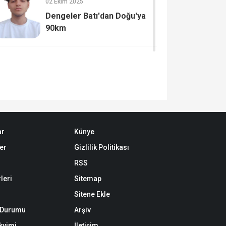
02 Ekim 2025
Dengeler Batı'dan Doğu'ya
90km
ar
Künye
er
Gizlilik Politikası
RSS
leri
Sitemap
Sitene Ekle
k Durumu
Arşiv
akvimi
İletişim