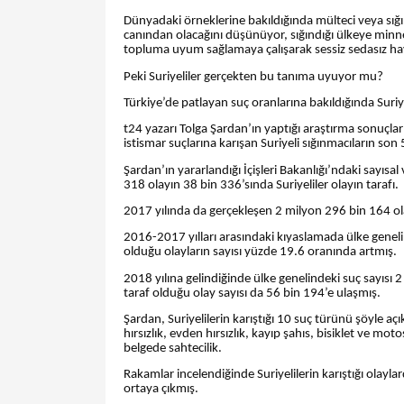
Dünyadaki örneklerine bakıldığında mülteci veya sı
canından olacağını düşünüyor, sığındığı ülkeye minne
topluma uyum sağlamaya çalışarak sessiz sedasız ha
Peki Suriyeliler gerçekten bu tanıma uyuyor mu?
Türkiye’de patlayan suç oranlarına bakıldığında Suriye
t24 yazarı Tolga Şardan’ın yaptığı araştırma sonuçları
istismar suçlarına karışan Suriyeli sığınmacıların son 5
Şardan’ın yararlandığı İçişleri Bakanlığı’ndaki sayıs
318 olayın 38 bin 336’sında Suriyeliler olayın tarafı.
2017 yılında da gerçekleşen 2 milyon 296 bin 164 ola
2016-2017 yılları arasındaki kıyaslamada ülke genelin
olduğu olayların sayısı yüzde 19.6 oranında artmış.
2018 yılına gelindiğinde ülke genelindeki suç sayısı 
taraf olduğu olay sayısı da 56 bin 194’e ulaşmış.
Şardan, Suriyelilerin karıştığı 10 suç türünü şöyle aç
hırsızlık, evden hırsızlık, kayıp şahıs, bisiklet ve moto
belgede sahtecilik.
Rakamlar incelendiğinde Suriyelilerin karıştığı olayla
ortaya çıkmış.