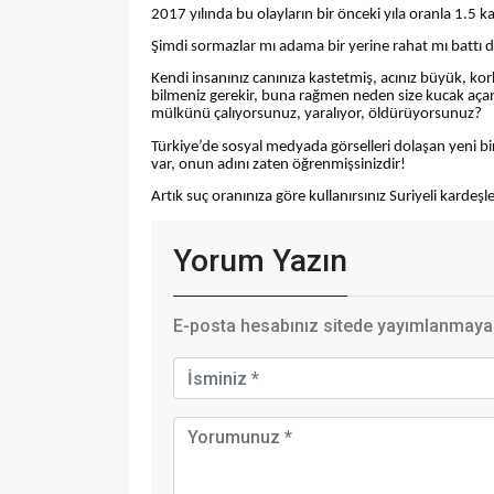
2017 yılında bu olayların bir önceki yıla oranla 1.5 ka
Şimdi sormazlar mı adama bir yerine rahat mı battı 
Kendi insanınız canınıza kastetmiş, acınız büyük, 
bilmeniz gerekir, buna rağmen neden size kucak açan i
mülkünü çalıyorsunuz, yaralıyor, öldürüyorsunuz?
Türkiye’de sosyal medyada görselleri dolaşan yeni bir 
var, onun adını zaten öğrenmişsinizdir!
Artık suç oranınıza göre kullanırsınız Suriyeli kardeşl
Yorum Yazın
E-posta hesabınız sitede yayımlanmayaca