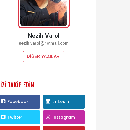
Nezih Varol
nezih.varol@hotmail.com
DİĞER YAZILARI
IZI TAKIP EDIN
Facebook
Linkedin
Twitter
Instagram