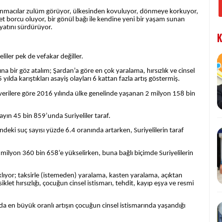
ğınmacılar zulüm görüyor, ülkesinden kovuluyor, dönmeye korkuyor,
t borcu oluyor, bir gönül bağı ile kendine yeni bir yaşam sunan
yatını sürdürüyor.
K
liler pek de vefakar değiller.
na bir göz atalım; Şardan’a göre en çok yaralama, hırsızlık ve cinsel
 yılda karıştıkları asayiş olayları 6 kattan fazla artış göstermiş.
al verilere göre 2016 yılında ülke genelinde yaşanan 2 milyon 158 bin
yın 45 bin 859’unda Suriyeliler taraf.
deki suç sayısı yüzde 6.4 oranında artarken, Suriyelilerin taraf
2 milyon 360 bin 658’e yükselirken, buna bağlı biçimde Suriyelilerin
ıklıyor; taksirle (istemeden) yaralama, kasten yaralama, açıktan
siklet hırsızlığı, çocuğun cinsel istismarı, tehdit, kayıp eşya ve resmi
rda en büyük oranlı artışın çocuğun cinsel istismarında yaşandığı