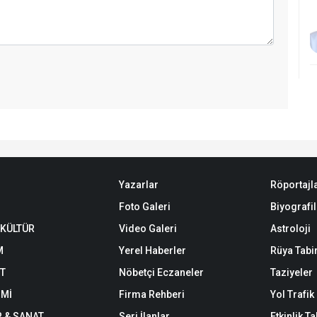
Yazarlar
Röportajl
Foto Galeri
Biyografil
 KÜLTÜR
Video Galeri
Astroloji
M
Yerel Haberler
Rüya Tabir
ET
Nöbetçi Eczaneler
Taziyeler
Mİ
Firma Rehberi
Yol Trafi
R & SANAT
Seri İlanlar
Etkinlik T