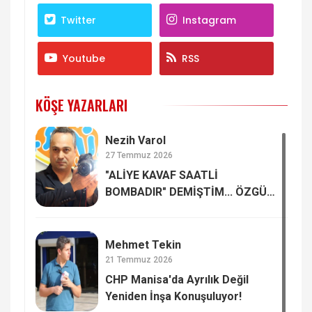
Twitter
Instagram
Youtube
RSS
KÖŞE YAZARLARI
Nezih Varol
27 Temmuz 2026
"ALİYE KAVAF SAATLİ
BOMBADIR" DEMİŞTİM... ÖZGÜR
ÖZEL'İN ELİNDE PATLADI
Mehmet Tekin
21 Temmuz 2026
CHP Manisa'da Ayrılık Değil
Yeniden İnşa Konuşuluyor!