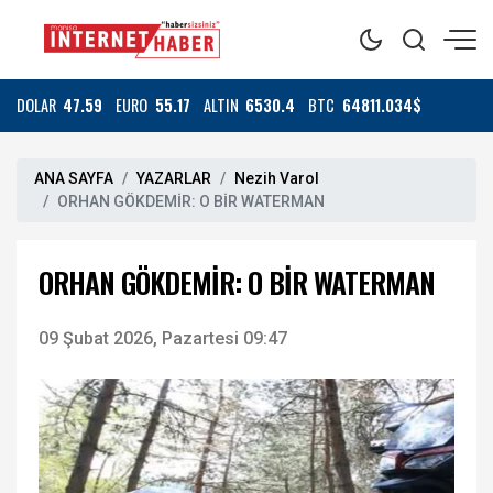
DOLAR
47.59
EURO
55.17
ALTIN
6530.4
BTC
64811.034$
ANA SAYFA
YAZARLAR
Nezih Varol
ORHAN GÖKDEMİR: O BİR WATERMAN
ORHAN GÖKDEMİR: O BİR WATERMAN
09 Şubat 2026, Pazartesi 09:47