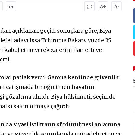
A+
A-
an açıklanan geçici sonuçlara göre, Biya
lefet adayı Issa Tchiroma Bakary yüzde 35
ı kabul etmeyerek zaferini ilan etti ve
tti.
olar patlak verdi. Garoua kentinde güvenlik
S
ıkan çatışmada bir öğretmen hayatını
şi gözaltına alındı. Biya hükümeti, seçimde
alkı sakin olmaya çağırdı.
n’da siyasi istikrarın sürdürülmesi anlamına
lar ve güvenlik sorunlarıyla mücadele etmeye