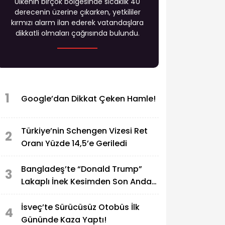
Ülkenin birçok bölgesinde sıcaklık 40
derecenin üzerine çıkarken, yetkililer
kırmızı alarm ilan ederek vatandaşlara
dikkatli olmaları çağrısında bulundu.
1
Google’dan Dikkat Çeken Hamle!
Türkiye’nin Schengen Vizesi Ret
2
Oranı Yüzde 14,5’e Geriledi
Bangladeş’te “Donald Trump”
3
Lakaplı İnek Kesimden Son Anda
Kurtarıldı
İsveç’te Sürücüsüz Otobüs İlk
4
Gününde Kaza Yaptı!