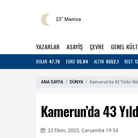
23°
Manisa
YAZARLAR
ASAYİŞ
ÇEVRE
GENEL KÜL
DOLAR
47.70
EURO
55.04
ALTIN
6552.1
BIST
1
ANA SAYFA
DÜNYA
Kamerun’da 43 Yıldır İk
Kamerun’da 43 Yıld
22 Ekim, 2025, Çarşamba 19:54