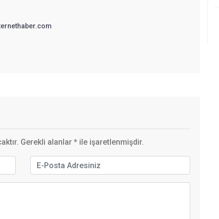
ternethaber.com
ktır. Gerekli alanlar
*
ile işaretlenmişdir.