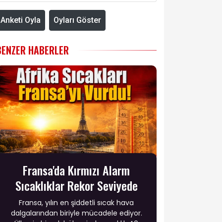
Anketi Oyla
Oyları Göster
BENZER HABERLER
Fransa'da Kırmızı Alarm
Sıcaklıklar Rekor Seviyede
Fransa, yılın en şiddetli sıcak hava
dalgalarından biriyle mücadele ediyor.