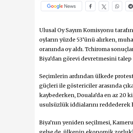
Ulusal Oy Sayım Komisyonu tarafınd
oyların yüzde 53’ünü alırken, muha
oranında oy aldı. Tchiroma sonuçlar
Biya’dan görevi devretmesini talep e
Seçimlerin ardından ülkede protest
güçleri ile göstericiler arasında ç
kaybederken, Douala’da en az 20 ki
usulsüzlük iddialarını reddederek h
Biya’nın yeniden seçilmesi, Kameru
gelse de, ülkenin ekonomik zorluk