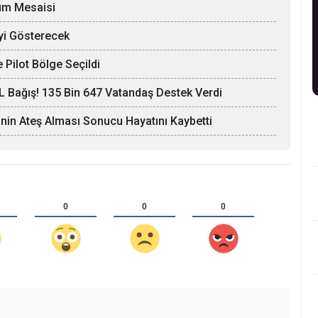
züm Mesaisi
yi Gösterecek
 Pilot Bölge Seçildi
L Bağış! 135 Bin 647 Vatandaş Destek Verdi
nin Ateş Alması Sonucu Hayatını Kaybetti
0
0
0