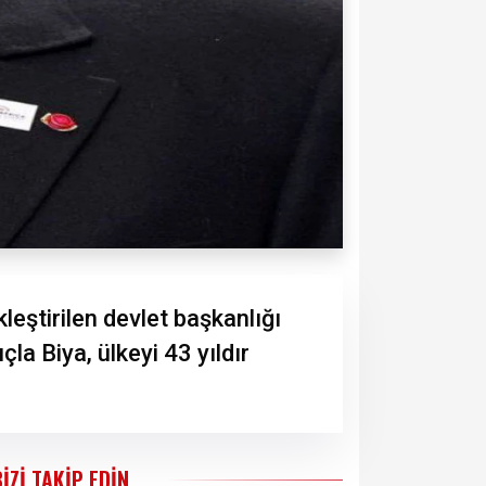
ştirilen devlet başkanlığı
a Biya, ülkeyi 43 yıldır
BIZI TAKIP EDIN