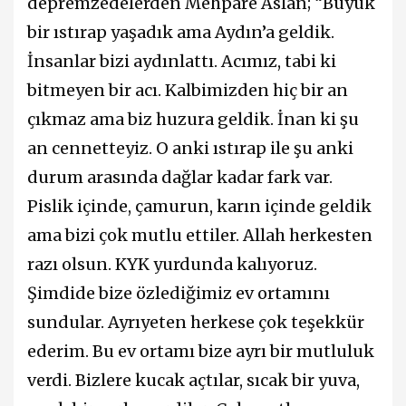
depremzedelerden Mehpare Aslan; “Büyük
bir ıstırap yaşadık ama Aydın’a geldik.
İnsanlar bizi aydınlattı. Acımız, tabi ki
bitmeyen bir acı. Kalbimizden hiç bir an
çıkmaz ama biz huzura geldik. İnan ki şu
an cennetteyiz. O anki ıstırap ile şu anki
durum arasında dağlar kadar fark var.
Pislik içinde, çamurun, karın içinde geldik
ama bizi çok mutlu ettiler. Allah herkesten
razı olsun. KYK yurdunda kalıyoruz.
Şimdide bize özlediğimiz ev ortamını
sundular. Ayrıyeten herkese çok teşekkür
ederim. Bu ev ortamı bize ayrı bir mutluluk
verdi. Bizlere kucak açtılar, sıcak bir yuva,