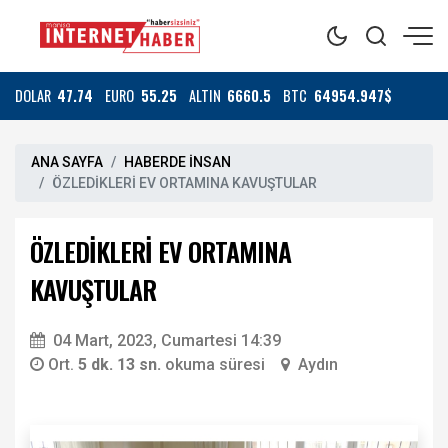
DOLAR
47.74
EURO
55.25
ALTIN
6660.5
BTC
64954.947$
ANA SAYFA
HABERDE İNSAN
ÖZLEDİKLERİ EV ORTAMINA KAVUŞTULAR
ÖZLEDİKLERİ EV ORTAMINA
KAVUŞTULAR
04 Mart, 2023, Cumartesi 14:39
Ort.
5 dk. 13 sn.
okuma süresi
Aydın