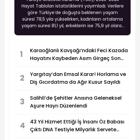
Hayat Tabloları istatistiklerini yayımladı. Verilere
göre Türkiye’de doğuşta beklenen yaşam
süresi 78,5 yıla yükselirken, kadınların ortalama
yaşam süresi 81,1 yıl, erkeklerin ise 75,9 yıl olarak
hesaplandı. Böylece kadınların erkeklerden
ortalama 5,2 yıl daha uzun yaşadığı belirlendi.
Karaoğlanlı Kavşağı’ndaki Feci Kazada
1
Hayatını Kaybeden Asım Girgeç Son
Yolculuğuna Uğurlandı
Yargıtay’dan Emsal Karar! Horlama ve
2
Diş Gıcırdatma da Ağır Kusur Sayıldı
Salihli’de Şehitler Anısına Geleneksel
3
Aşure Hayrı Düzenlendi
43 Yıl Hizmet Ettiği İş İnsanı Öz Babası
4
Çıktı DNA Testiyle Milyarlık Servete
Ortak Oldu