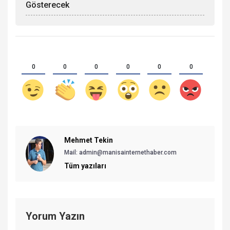
Gösterecek
0
0
0
0
0
0
Mehmet Tekin
Mail: admin@manisainternethaber.com
Tüm yazıları
Yorum Yazın