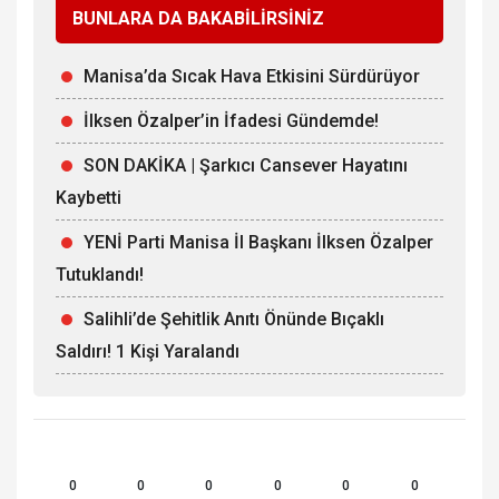
BUNLARA DA BAKABİLİRSİNİZ
Manisa’da Sıcak Hava Etkisini Sürdürüyor
İlksen Özalper’in İfadesi Gündemde!
SON DAKİKA | Şarkıcı Cansever Hayatını
Kaybetti
YENİ Parti Manisa İl Başkanı İlksen Özalper
Tutuklandı!
Salihli’de Şehitlik Anıtı Önünde Bıçaklı
Saldırı! 1 Kişi Yaralandı
0
0
0
0
0
0