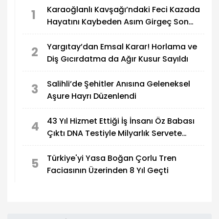
Karaoğlanlı Kavşağı’ndaki Feci Kazada
1
Hayatını Kaybeden Asım Girgeç Son
Yolculuğuna Uğurlandı
Yargıtay’dan Emsal Karar! Horlama ve
2
Diş Gıcırdatma da Ağır Kusur Sayıldı
Salihli’de Şehitler Anısına Geleneksel
3
Aşure Hayrı Düzenlendi
43 Yıl Hizmet Ettiği İş İnsanı Öz Babası
4
Çıktı DNA Testiyle Milyarlık Servete
Ortak Oldu
Türkiye'yi Yasa Boğan Çorlu Tren
5
Faciasının Üzerinden 8 Yıl Geçti