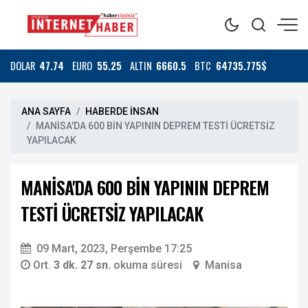
DOLAR
47.74
EURO
55.25
ALTIN
6660.5
BTC
64735.775$
ANA SAYFA
HABERDE İNSAN
MANİSA'DA 600 BİN YAPININ DEPREM TESTİ ÜCRETSİZ
YAPILACAK
MANİSA'DA 600 BİN YAPININ DEPREM
TESTİ ÜCRETSİZ YAPILACAK
09 Mart, 2023, Perşembe 17:25
Ort.
3 dk. 27 sn.
okuma süresi
Manisa