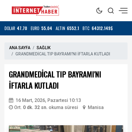
DOLAR
47.70
EURO
55.04
ALTIN
6552.1
BTC
64312.149$
ANA SAYFA
SAĞLIK
GRANDMEDİCAL TIP BAYRAMI'NI İFTARLA KUTLADI
GRANDMEDİCAL TIP BAYRAMI'NI
İFTARLA KUTLADI
16 Mart, 2026, Pazartesi 10:13
Ort.
0 dk. 32 sn.
okuma süresi
Manisa