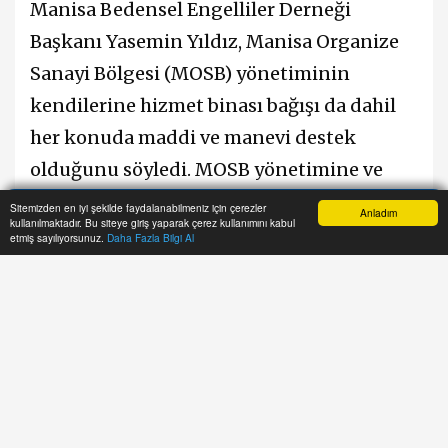
Manisa Bedensel Engelliler Derneği
Başkanı Yasemin Yıldız, Manisa Organize
Sanayi Bölgesi (MOSB) yönetiminin
kendilerine hizmet binası bağışı da dahil
her konuda maddi ve manevi destek
olduğunu söyledi. MOSB yönetimine ve
hayırsever işinsanlarına minnettar
Sitemizden en iyi şekilde faydalanabilmeniz için çerezler
Anladım
kullanılmaktadır. Bu siteye giriş yaparak çerez kullanımını kabul
Anasayfa
Yazarlar
Haber Ara
İhbar Hattı
Menu
olduklarını belirten Yasemin Yıldız duygu
etmiş sayılıyorsunuz.
Daha Fazla Bilgi Al
ve düşüncelerini şöyle ifade etti: “Manisa
Bedensel Engelliler Derneğimiz olarak
sahalarda Devletimize, sanayicilerimize,
hayırseverlerimize böylesine resim
karelerine sığmayan çalışmalarımızla layık
oluyoruz. Manisa Organize Sanayi