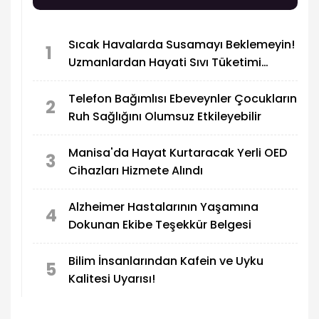
sağlıklı yaşam için vazgeçilmez olduğunu
vurguladı.
Sıcak Havalarda Susamayı Beklemeyin!
1
Uzmanlardan Hayati Sıvı Tüketimi
Uyarısı
Telefon Bağımlısı Ebeveynler Çocukların
2
Ruh Sağlığını Olumsuz Etkileyebilir
Manisa'da Hayat Kurtaracak Yerli OED
3
Cihazları Hizmete Alındı
Alzheimer Hastalarının Yaşamına
4
Dokunan Ekibe Teşekkür Belgesi
Bilim İnsanlarından Kafein ve Uyku
5
Kalitesi Uyarısı!