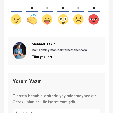
0
0
0
0
0
0
Mehmet Tekin
Mail: admin@manisainternethaber.com
Tüm yazıları
Yorum Yazın
E-posta hesabınız sitede yayımlanmayacaktır.
Gerekli alanlar
*
ile işaretlenmişdir.