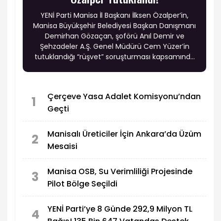
YENİ Parti Manisa İl Başkanı İlksen Özalper’in,
Manisa Büyükşehir Belediyesi Başkan Danışmanı
Demirhan Gözaçan, şoförü Anıl Demir ve
Şehzadeler A.Ş. Genel Müdürü Cem Yüzer’in
tutuklandığı “rüşvet” soruşturması kapsamında
tutuklandığı öne sürüldü.
Çerçeve Yasa Adalet Komisyonu’ndan
1
Geçti
Manisalı Üreticiler İçin Ankara’da Üzüm
2
Mesaisi
Manisa OSB, Su Verimliliği Projesinde
3
Pilot Bölge Seçildi
YENİ Parti’ye 8 Günde 292,9 Milyon TL
4