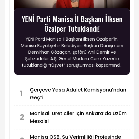
YENİ Parti Manisa İl Başkanı İlksen
Özalper Tutuklandı!
YENİ Parti Manisa İl Başkanı İlksen Özalper’in,
Manisa Büyükşehir Belediyesi Başkan Danışmanı
Demirhan Gözaçan, şoförü Anıl Demir ve
Şehzadeler A.Ş. Genel Müdürü Cem Yüzer’in
tutuklandığı “rüşvet” soruşturması kapsamında
tutuklandığı öne sürüldü.
Çerçeve Yasa Adalet Komisyonu’ndan
1
Geçti
Manisalı Üreticiler İçin Ankara’da Üzüm
2
Mesaisi
Manisa OSB, Su Verimliliği Projesinde