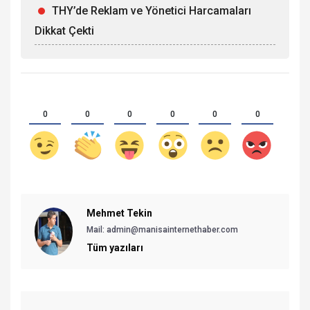
THY’de Reklam ve Yönetici Harcamaları
Dikkat Çekti
0
0
0
0
0
0
Mehmet Tekin
Mail: admin@manisainternethaber.com
Tüm yazıları