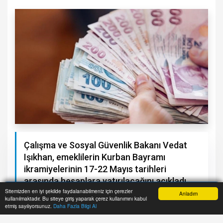
Çalışma ve Sosyal Güvenlik Bakanı Vedat
Işıkhan, emeklilerin Kurban Bayramı
ikramiyelerinin 17-22 Mayıs tarihleri
arasında hesaplara yatırılacağını açıkladı.
Sitemizden en iyi şekilde faydalanabilmeniz için çerezler
Anladım
kullanılmaktadır. Bu siteye giriş yaparak çerez kullanımını kabul
Anasayfa
Yazarlar
Haber Ara
İhbar Hattı
Menu
etmiş sayılıyorsunuz.
Daha Fazla Bilgi Al