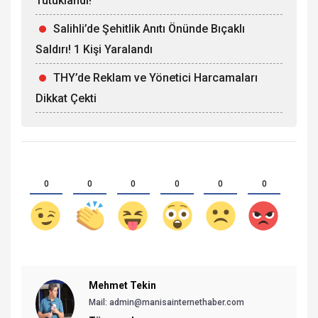
Tutuklandı!
Salihli’de Şehitlik Anıtı Önünde Bıçaklı
Saldırı! 1 Kişi Yaralandı
THY’de Reklam ve Yönetici Harcamaları
Dikkat Çekti
0
0
0
0
0
0
Mehmet Tekin
Mail: admin@manisainternethaber.com