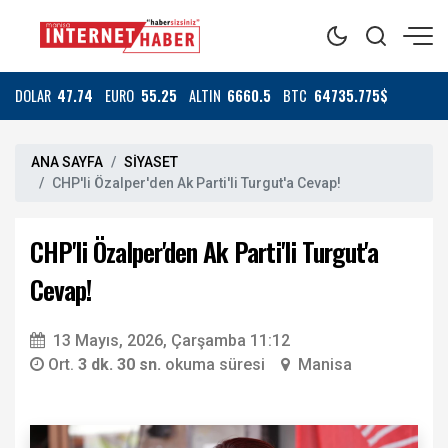
DOLAR
47.74
EURO
55.25
ALTIN
6660.5
BTC
64735.775$
ANA SAYFA
SİYASET
CHP'li Özalper'den Ak Parti'li Turgut'a Cevap!
CHP'li Özalper'den Ak Parti'li Turgut'a
Cevap!
13 Mayıs, 2026, Çarşamba 11:12
Ort.
3 dk. 30 sn.
okuma süresi
Manisa