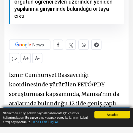
örgütün öğrenci evleri üzerinden yeniden
yapılanma girişiminde bulunduğu ortaya
çıktı.
A+
A-
İzmir Cumhuriyet Başsavcılığı
koordinesinde yürütülen FETÖ/PDY
soruşturması kapsamında, Manisa’nın da
aralarında bulunduğu 12 ilde geniş çaplı
operasyon gerçekleştirildi. Terörle
Sitemizden en iyi şekilde faydalanabilmeniz için çerezler
Anladım
kullanılmaktadır. Bu siteye giriş yaparak çerez kullanımını kabul
Anasayfa
Yazarlar
Haber Ara
İhbar Hattı
Menu
Mücadele ve İstihbarat Şube Müdürlüğü
etmiş sayılıyorsunuz.
Daha Fazla Bilgi Al
ekiplerinin ortak çalışmasıyla düzenlenen