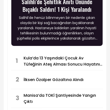
Salihli’de Şehitlik Anıtı Önünde
Bıçaklı Saldırı! 1 Kişi Yaralandı
Salihli’de henüz bilinmeyen bir nedenle çıkan
olayda bir kişi sağ bacağından bıçaklanarak
yaralandı. Hastaneye kaldırılan yaralının hayati
tehlikesinin bulunmadığı öğrenilirken, olayın
şüphelisi polis ekiplerince yakalanarak gözaltına
alındı.
Kula’da 13 Yaşındaki Çocuk Av
1
Tüfeğinin Ateş Alması Sonucu Hayatını
Kaybetti
2
İlksen Özalper Gözaltına Alındı
Manisa’da TOKİ Şantiyesinde Yangın
3
Çıktı