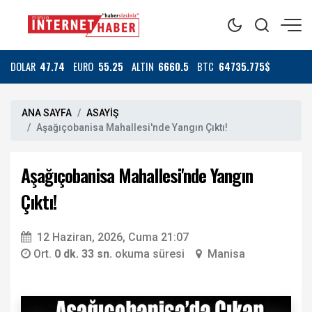
DOLAR
47.74
EURO
55.25
ALTIN
6660.5
BTC
64735.775$
ANA SAYFA
ASAYİŞ
Aşağıçobanisa Mahallesi'nde Yangın Çıktı!
Aşağıçobanisa Mahallesi'nde Yangın
Çıktı!
12 Haziran, 2026, Cuma 21:07
Ort.
0 dk. 33 sn.
okuma süresi
Manisa