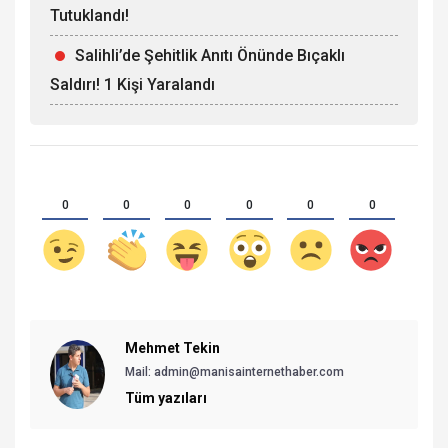
Tutuklandı!
Salihli’de Şehitlik Anıtı Önünde Bıçaklı
Saldırı! 1 Kişi Yaralandı
0
0
0
0
0
0
Mehmet Tekin
Mail: admin@manisainternethaber.com
Tüm yazıları