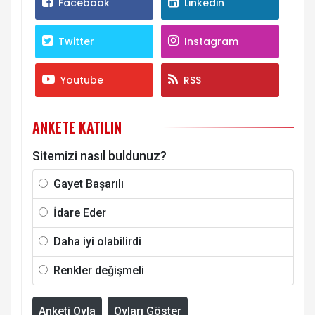
Facebook
Linkedin
Twitter
Instagram
Youtube
RSS
ANKETE KATILIN
Sitemizi nasıl buldunuz?
Gayet Başarılı
İdare Eder
Daha iyi olabilirdi
Renkler değişmeli
Anketi Oyla
Oyları Göster