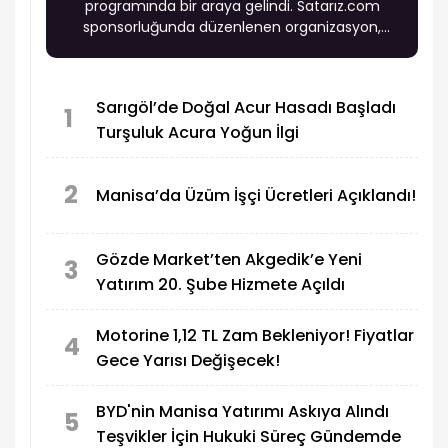
programında bir araya gelindi. Satarız.com
sponsorluğunda düzenlenen organizasyon,
yoğun katılımla dikkat çekti.
Sarıgöl’de Doğal Acur Hasadı Başladı
1
Turşuluk Acura Yoğun İlgi
2
Manisa’da Üzüm İşçi Ücretleri Açıklandı!
Gözde Market’ten Akgedik’e Yeni
3
Yatırım 20. Şube Hizmete Açıldı
Motorine 1,12 TL Zam Bekleniyor! Fiyatlar
4
Gece Yarısı Değişecek!
BYD'nin Manisa Yatırımı Askıya Alındı
5
Teşvikler İçin Hukuki Süreç Gündemde