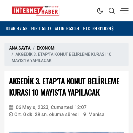
DOLAR
47.59
EURO
55.17
ALTIN
6530.4
BTC
64811.034$
ANA SAYFA
EKONOMİ
AKGEDİK 3. ETAP'TA KONUT BELİRLEME KURASI 10
MAYIS'TA YAPILACAK
AKGEDİK 3. ETAP'TA KONUT BELİRLEME
KURASI 10 MAYIS'TA YAPILACAK
06 Mayıs, 2023, Cumartesi 12:07
Ort.
0 dk. 29 sn.
okuma süresi
Manisa