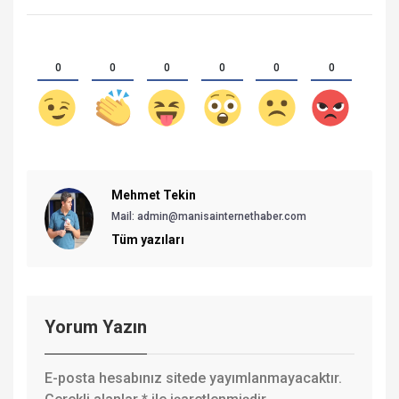
0
0
0
0
0
0
Mehmet Tekin
Mail: admin@manisainternethaber.com
Tüm yazıları
Yorum Yazın
E-posta hesabınız sitede yayımlanmayacaktır.