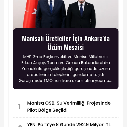
Manisalı Üreticiler İçin Ankara’da
Üzüm Mesaisi
MHP Grup Başkanvekili ve Manisa Milletvekili
Erkan Akçay, Tarım ve Orman Bakanı İbrahim
Yumaklı ile gerçekleştirdiği görüşmede üzüm
üreticilerinin taleplerini gündeme taşıdı.
Görüşmede TMO’nun kuru üzüm alımı yapması,
üzüm fiyatlarının en geç temmuz ayında
açıklanması, rekolte spekülasyonlarının
önlenmesi ve kaçak ile ithal kuru üzümün sıkı
Manisa OSB, Su Verimliliği Projesinde
şekilde denetlenmesi konuları ele alındı.
1
Pilot Bölge Seçildi
YENİ Parti’ye 8 Günde 292,9 Milyon TL