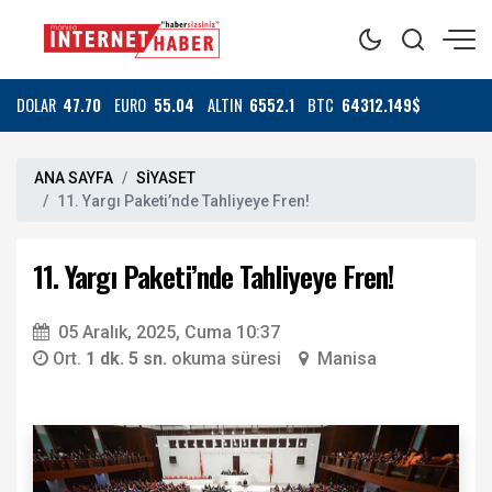
DOLAR
47.70
EURO
55.04
ALTIN
6552.1
BTC
64312.149$
ANA SAYFA
SİYASET
11. Yargı Paketi’nde Tahliyeye Fren!
11. Yargı Paketi’nde Tahliyeye Fren!
05 Aralık, 2025, Cuma 10:37
Ort.
1 dk. 5 sn.
okuma süresi
Manisa