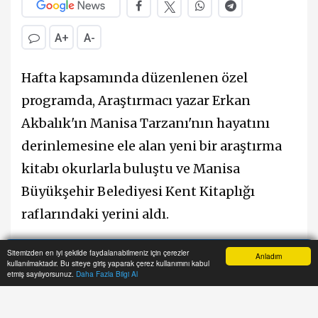
A+
A-
Hafta kapsamında düzenlenen özel
programda, Araştırmacı yazar Erkan
Akbalık'ın Manisa Tarzanı'nın hayatını
derinlemesine ele alan yeni bir araştırma
kitabı okurlarla buluştu ve Manisa
Büyükşehir Belediyesi Kent Kitaplığı
raflarındaki yerini aldı.
Sitemizden en iyi şekilde faydalanabilmeniz için çerezler
Tarzan’ın Dostları ve Yazarlar Söyleşide
Anladım
kullanılmaktadır. Bu siteye giriş yaparak çerez kullanımını kabul
Anasayfa
Yazarlar
Haber Ara
İhbar Hattı
Menu
etmiş sayılıyorsunuz.
Daha Fazla Bilgi Al
Buluştu