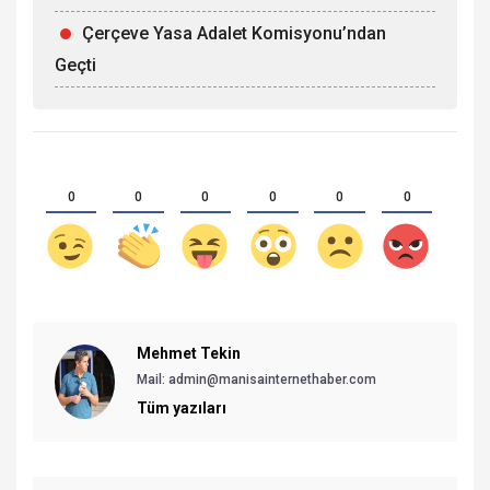
Çerçeve Yasa Adalet Komisyonu’ndan
Geçti
0
0
0
0
0
0
Mehmet Tekin
Mail: admin@manisainternethaber.com
Tüm yazıları