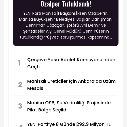
Özalper Tutuklandı!
YENİ Parti Manisa İl Başkanı İlksen Özalper’in,
Manisa Büyükşehir Belediyesi Başkan Danışmanı
Demirhan Gözaçan, şoförü Anıl Demir ve
Şehzadeler A.Ş. Genel Müdürü Cem Yüzer’in
tutuklandığı “rüşvet” soruşturması kapsamında
tutuklandığı öne sürüldü.
Çerçeve Yasa Adalet Komisyonu’ndan
1
Geçti
Manisalı Üreticiler İçin Ankara’da Üzüm
2
Mesaisi
Manisa OSB, Su Verimliliği Projesinde
3
Pilot Bölge Seçildi
YENİ Parti’ye 8 Günde 292,9 Milyon TL