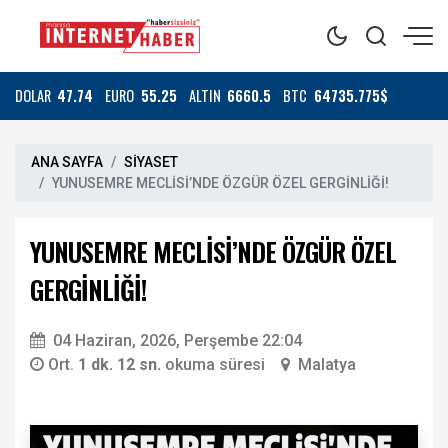
DOLAR
47.74
EURO
55.25
ALTIN
6660.5
BTC
64735.775$
ANA SAYFA
SİYASET
YUNUSEMRE MECLİSİ’NDE ÖZGÜR ÖZEL GERGİNLİĞİ!
YUNUSEMRE MECLİSİ’NDE ÖZGÜR ÖZEL
GERGİNLİĞİ!
04 Haziran, 2026, Perşembe 22:04
Ort.
1 dk. 12 sn.
okuma süresi
Malatya