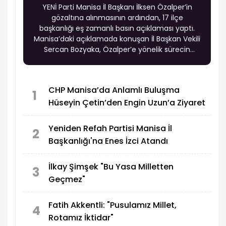
YENİ Parti Manisa İl Başkanı İlksen Özalper’in
gözaltına alınmasının ardından, 17 ilçe
başkanlığı eş zamanlı basın açıklaması yaptı.
Manisa’daki açıklamada konuşan İl Başkan Vekili
Sercan Bozyaka, Özalper’e yönelik sürecin
hukuki değil siyasi olduğunu savunarak parti
teşkilatının il başkanını yalnız bırakmayacağını
ifade etti.
CHP Manisa’da Anlamlı Buluşma
1
Hüseyin Çetin’den Engin Uzun’a Ziyaret
Yeniden Refah Partisi Manisa İl
2
Başkanlığı'na Enes İzci Atandı
İlkay Şimşek "Bu Yasa Milletten
3
Geçmez"
Fatih Akkentli: "Pusulamız Millet,
4
Rotamız İktidar"