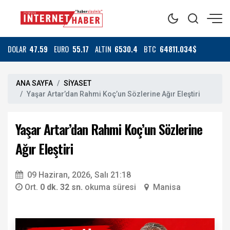
DOLAR
47.59
EURO
55.17
ALTIN
6530.4
BTC
64811.034$
ANA SAYFA
SİYASET
Yaşar Artar’dan Rahmi Koç’un Sözlerine Ağır Eleştiri
Yaşar Artar’dan Rahmi Koç’un Sözlerine
Ağır Eleştiri
09 Haziran, 2026, Salı 21:18
Ort.
0 dk. 32 sn.
okuma süresi
Manisa