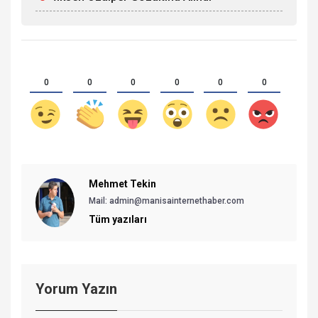
0
0
0
0
0
0
Mehmet Tekin
Mail: admin@manisainternethaber.com
Tüm yazıları
Yorum Yazın