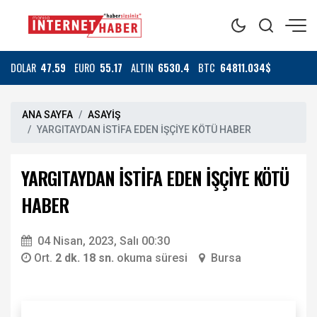
DOLAR
47.59
EURO
55.17
ALTIN
6530.4
BTC
64811.034$
ANA SAYFA
ASAYİŞ
YARGITAYDAN İSTİFA EDEN İŞÇİYE KÖTÜ HABER
YARGITAYDAN İSTİFA EDEN İŞÇİYE KÖTÜ
HABER
04 Nisan, 2023, Salı 00:30
Ort.
2 dk. 18 sn.
okuma süresi
Bursa