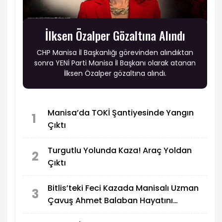
İlksen Özalper Gözaltına Alındı
CHP Manisa İl Başkanlığı görevinden alındıktan
sonra YENİ Parti Manisa İl Başkanı olarak atanan
İlksen Özalper gözaltına alındı.
Manisa’da TOKİ Şantiyesinde Yangın
1
Çıktı
Turgutlu Yolunda Kaza! Araç Yoldan
2
Çıktı
Bitlis’teki Feci Kazada Manisalı Uzman
3
Çavuş Ahmet Balaban Hayatını
Kaybetti