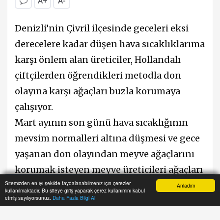
A+
A-
Denizli’nin Çivril ilçesinde geceleri eksi
derecelere kadar düşen hava sıcaklıklarıma
karşı önlem alan üreticiler, Hollandalı
çiftçilerden öğrendikleri metodla don
olayına karşı ağaçları buzla korumaya
çalışıyor.
Mart ayının son günü hava sıcaklığının
mevsim normalleri altına düşmesi ve gece
yaşanan don olayından meyve ağaçlarını
korumak isteyen meyve üreticileri ağaçları
Sitemizden en iyi şekilde faydalanabilmeniz için çerezler
buz tutturarak dondan korumaya çalıştı.
Anladım
kullanılmaktadır. Bu siteye giriş yaparak çerez kullanımını kabul
Anasayfa
Yazarlar
Haber Ara
İhbar Hattı
Menu
etmiş sayılıyorsunuz.
Daha Fazla Bilgi Al
Özellikle şeftali ağaçlarının dalları ve
çiçeklerine yağmurlama ve mini spring