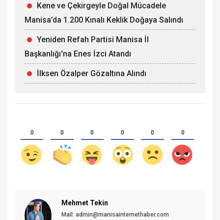
Kene ve Çekirgeyle Doğal Mücadele
Manisa’da 1.200 Kınalı Keklik Doğaya Salındı
Yeniden Refah Partisi Manisa İl
Başkanlığı'na Enes İzci Atandı
İlksen Özalper Gözaltına Alındı
0
0
0
0
0
0
Mehmet Tekin
Mail: admin@manisainternethaber.com