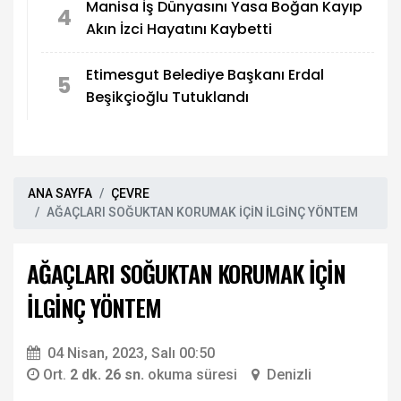
Manisa İş Dünyasını Yasa Boğan Kayıp
4
Akın İzci Hayatını Kaybetti
Etimesgut Belediye Başkanı Erdal
5
Beşikçioğlu Tutuklandı
ANA SAYFA
ÇEVRE
AĞAÇLARI SOĞUKTAN KORUMAK İÇİN İLGİNÇ YÖNTEM
AĞAÇLARI SOĞUKTAN KORUMAK İÇİN
İLGİNÇ YÖNTEM
04 Nisan, 2023, Salı 00:50
Ort.
2 dk. 26 sn.
okuma süresi
Denizli