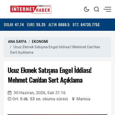
DOLAR
47.74
EURO
55.25
ALTIN
6660.5
BTC
64735.775$
ANA SAYFA
EKONOMİ
Ucuz Ekmek Satışına Engel İddiası! Mehmet Can'dan
Sert Açıklama
Ucuz Ekmek Satışına Engel İddiası!
Mehmet Can'dan Sert Açıklama
30 Haziran, 2026, Salı 21:16
Ort.
0 dk. 53 sn.
okuma süresi
Manisa