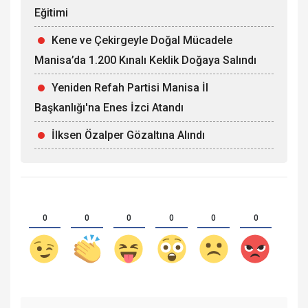
Eğitimi
Kene ve Çekirgeyle Doğal Mücadele
Manisa’da 1.200 Kınalı Keklik Doğaya Salındı
Yeniden Refah Partisi Manisa İl
Başkanlığı'na Enes İzci Atandı
İlksen Özalper Gözaltına Alındı
0
0
0
0
0
0