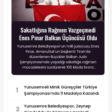
Sakatlığına Rağmen Vazgeçmedi
Enes Pınar Balkan Üçüncüsü Oldu
Yunusemre Belediyespor’un milli judocusu Enes
Pınar, Arnavutluk’un başkenti Tiran’da
düzenlenen Büyükler Balkan Judo
Şampiyonası’nda yaşadığı sakatlığa rağmen
mücadelesini sürdürerek 100 kiloda bronz
madalya kazandı.
Yunusemreli Minik Güreşçiler Türkiye
1
Şampiyonası’nda 11 Madalya Kazandı
Yunusemre Belediyespor, Zeynep
2