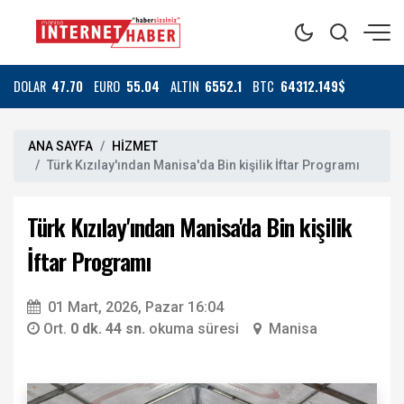
DOLAR
47.70
EURO
55.04
ALTIN
6552.1
BTC
64312.149$
ANA SAYFA
HİZMET
Türk Kızılay'ından Manisa'da Bin kişilik İftar Programı
Türk Kızılay'ından Manisa'da Bin kişilik
İftar Programı
01 Mart, 2026, Pazar 16:04
Ort.
0 dk. 44 sn.
okuma süresi
Manisa