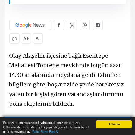
A+
A-
Olay, Alaşehir ilçesine bağlı Esentepe
Mahallesi Toptepe mevkiinde bugün saat
14.30 sıralarında meydana geldi. Edinilen
bilgilere göre, boş arazide yerde hareketsiz
yatan bir kişiyi gören vatandaşlar durumu
polis ekiplerine bildirdi.
İhbar üzerine olay yerine polis ve sağlık
Sitemizden en iyi şekilde faydalanabilmeniz için çerezler
Anladım
kullanılmaktadır. Bu siteye giriş yaparak çerez kullanımını kabul
Anasayfa
Yazarlar
Haber Ara
İhbar Hattı
Menu
ekipleri sevk edildi. Sağlık ekiplerinin
etmiş sayılıyorsunuz.
Daha Fazla Bilgi Al