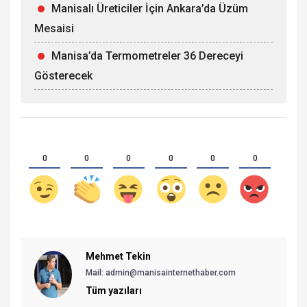
Manisalı Üreticiler İçin Ankara’da Üzüm
Mesaisi
Manisa’da Termometreler 36 Dereceyi
Gösterecek
0
0
0
0
0
0
Mehmet Tekin
Mail: admin@manisainternethaber.com
Tüm yazıları