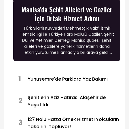
Manisa’da Şehit Aileleri ve Gaziler
İçin Ortak Hizmet Adımı
Türk Silahlı Kuvvetleri Mehmetçik Vakfı İzmir
Temsilciliği ile Türkiye Harp Malulü Gaziler, Şehit
Dul ve Yetimleri Derneği Manisa Şubesi, şehit
aileleri ve gazilere yönelik hizmetlerin daha
etkin yürütülmesi amacıyla bir araya geldi.
Görüşmede ortak projeler, sosyal destek
çalışmaları ve kurumlar arası iş birliğinin
güçlendirilmesi ele alındı.
1
Yunusemre'de Parklara Yaz Bakımı
Şehitlerin Aziz Hatırası Alaşehir'de
2
Yaşatıldı
127 Nolu Hatta Örnek Hizmet! Yolcuların
3
Takdirini Topluyor!