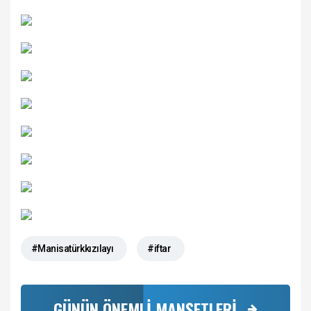
#Manisatürkkızılayı
#iftar
GÜNÜN ÖNEMLİ MANŞETLERİ