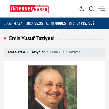
DOLAR
47.74
EURO
55.25
ALTIN
6660.5
BTC
64735.775$
Emin Yusuf Taziyesi
ANA SAYFA
Taziyeler
Emin Yusuf Taziyesi