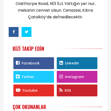
Oakthorpe Road, N13 5JL Yattığın yer nur,
mekanın cennet olsun. Cenazesi, Kıbrıs
Çatalköy’de defnedilecektir.
BIZI TAKIP EDIN
Facebook
Linkedin
Twitter
Instagram
Youtube
RSS
ÇOK OKUNANLAR